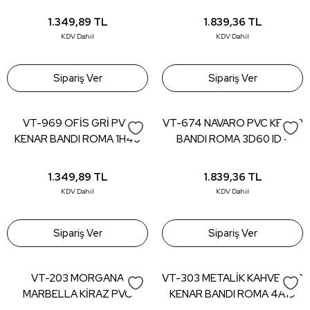
GB - 22*0,80 (150 mt)
22*0,80 (150 mt)
1.349,89
TL
1.839,36
TL
KDV Dahil
KDV Dahil
Sipariş Ver
Sipariş Ver
VT-969 OFİS GRİ PVC
VT-674 NAVARO PVC KENAR
KENAR BANDI ROMA 1H40
BANDI ROMA 3D60 ID -
GB - 22*0,80 (150 mt)
22*0,80 (150 mt)
1.349,89
TL
1.839,36
TL
KDV Dahil
KDV Dahil
Sipariş Ver
Sipariş Ver
VT-203 MORGANA
VT-303 METALİK KAHVE PVC
MARBELLA KİRAZ PVC
KENAR BANDI ROMA 4A19