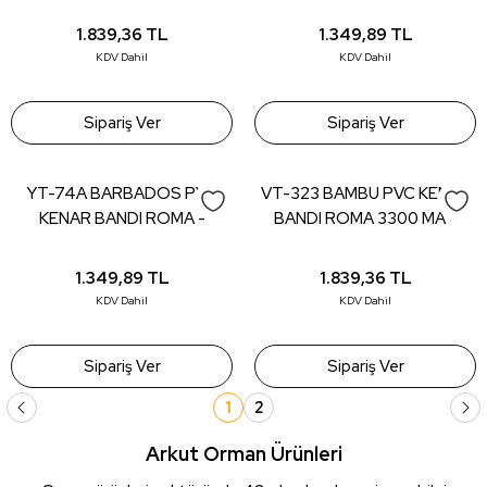
MA - 22*0,80 (150 mt)
mt)
1.839,36
TL
1.349,89
TL
KDV Dahil
KDV Dahil
Sipariş Ver
Sipariş Ver
YT-74A BARBADOS PVC
VT-323 BAMBU PVC KENAR
KENAR BANDI ROMA -
BANDI ROMA 3300 MA -
22*0,80 (150 mt)
22*0,80 (150 mt)
1.349,89
TL
1.839,36
TL
KDV Dahil
KDV Dahil
Sipariş Ver
Sipariş Ver
1
2
Arkut Orman Ürünleri