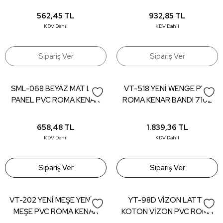
1010 MG
562,45
TL
932,85
TL
KDV Dahil
KDV Dahil
Sipariş Ver
Sipariş Ver
SML-068 BEYAZ MAT LAK
VT-518 YENİ WENGE PVC
PANEL PVC ROMA KENAR
ROMA KENAR BANDI 7102
BANDI 1001 - 22*0,80 (150
MA - 22*0,80 (150 mt)
mt)
658,48
TL
1.839,36
TL
KDV Dahil
KDV Dahil
Sipariş Ver
Sipariş Ver
VT-202 YENİ MEŞE YENİCE
YT-98D VİZON LATTE
MEŞE PVC ROMA KENAR
KOTON VİZON PVC ROMA