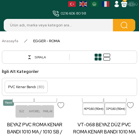
MENÜ
0216 606 80 98
Anasayfa
EGGER - ROMA
SIRALA
İlgili Alt Kategoriler
PVC Kenar Bandı
(83)
22*0,80 (150mt)
22*0,40 (300mt)
22*0,80 (150mt)
22*0,40 (300mt)
Yeni
40*0,80 (150mt)
33*0,80 (150mt)
DÜZ
NATUREL
PARLAK
BEYAZ PVC ROMA KENAR
VT-068 BEYAZ DÜZ PVC
BANDI 1010 MA / 1010 SB /
ROMA KENAR BANDI 1010 MA