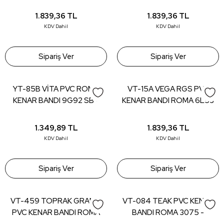
BANDI 8541 MA - 22*0,80
KENAR BANDI 6889 TL -
(150 mt)
22*0,80 (150 mt)
1.839,36
TL
1.839,36
TL
KDV Dahil
KDV Dahil
Sipariş Ver
Sipariş Ver
YT-85B VİTA PVC ROMA
VT-15A VEGA RGS PVC
KENAR BANDI 9G92 SB -
KENAR BANDI ROMA 6L53
22*0,80 (150 mt)
BD - 22*0,80 (150 mt)
1.349,89
TL
1.839,36
TL
KDV Dahil
KDV Dahil
Sipariş Ver
Sipariş Ver
VT-459 TOPRAK GRANİT
VT-084 TEAK PVC KENAR
PVC KENAR BANDI ROMA
BANDI ROMA 3075 -