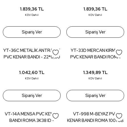
KENAR BANDI ROMA 3131MA
MA4a19ma - 22*0,80 (150
- 22*0,80 (150 mt)
mt)
1.839,36
TL
1.839,36
TL
KDV Dahil
KDV Dahil
Sipariş Ver
Sipariş Ver
YT-36C METALİK ANTRASİT
YT-33D MERCAN KIRMIZI
PVC KENAR BANDI - 22*0,80
PVC KENAR BANDI ROMA
(150 mt)
2077 GB - 22*0,80 (150 mt)
1.042,60
TL
1.349,89
TL
KDV Dahil
KDV Dahil
Sipariş Ver
Sipariş Ver
VT-14A MENSA PVC KENAR
VT-998 M-BEYAZ PVC
BANDI ROMA 3K38 ID -
KENAR BANDI ROMA 1001 SB