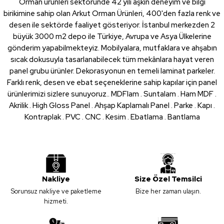
Orman ürünleri sektöründe 42 yılı aşkın deneyim ve bilgi
birikimine sahip olan Arkut Orman Ürünleri, 400'den fazla renk ve
desen ile sektörde faaliyet gösteriyor. İstanbul merkezden 2
büyük 3000 m2 depo ile Türkiye, Avrupa ve Asya Ülkelerine
gönderim yapabilmekteyiz. Mobilyalara, mutfaklara ve ahşabın
sıcak dokusuyla tasarlanabilecek tüm mekânlara hayat veren
panel grubu ürünler. Dekorasyonun en temeli laminat parkeler.
Farklı renk, desen ve ebat seçeneklerine sahip kapılar için panel
ürünlerimizi sizlere sunuyoruz.. MDFlam . Suntalam . Ham MDF .
Akrilik . High Gloss Panel . Ahşap Kaplamalı Panel . Parke . Kapı .
Kontraplak . PVC . CNC . Kesim . Ebatlama . Bantlama
Nakliye
Size Özel Temsilci
Sorunsuz nakliye ve paketleme
Bize her zaman ulaşın.
hizmeti.