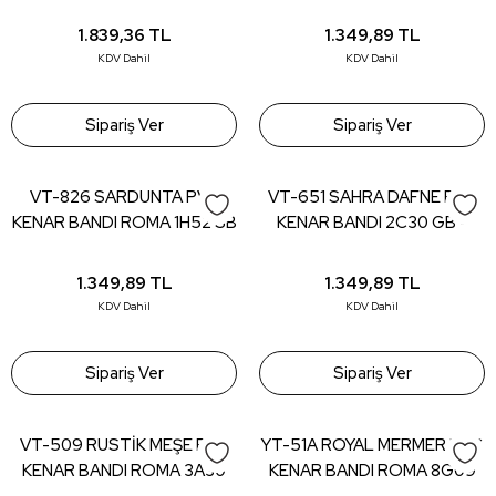
(150 mt)
22*0,80 (150 mt)
1.839,36
TL
1.349,89
TL
KDV Dahil
KDV Dahil
Sipariş Ver
Sipariş Ver
VT-826 SARDUNTA PVC
VT-651 SAHRA DAFNE PVC
KENAR BANDI ROMA 1H52 SB
KENAR BANDI 2C30 GB -
- 22*0,80 (150 mt)
22*0,80 (150 mt)
1.349,89
TL
1.349,89
TL
KDV Dahil
KDV Dahil
Sipariş Ver
Sipariş Ver
VT-509 RUSTİK MEŞE PVC
YT-51A ROYAL MERMER PVC
KENAR BANDI ROMA 3A30
KENAR BANDI ROMA 8G09