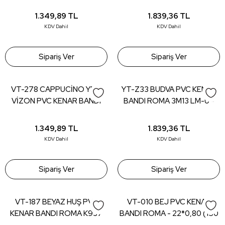
SB - 22*0,80 (150 mt)
ROMA K429 - 22*0,80 (150
mt)
1.349,89
TL
1.839,36
TL
KDV Dahil
KDV Dahil
Sipariş Ver
Sipariş Ver
VT-278 CAPPUCİNO YENİ
YT-Z33 BUDVA PVC KENAR
VİZON PVC KENAR BANDI
BANDI ROMA 3M13 LM-U -
ROMA 5681 GB - 22*0,80
22*0,80 (150 mt)
(150 mt)
1.349,89
TL
1.839,36
TL
KDV Dahil
KDV Dahil
Sipariş Ver
Sipariş Ver
VT-187 BEYAZ HUŞ PVC
VT-010 BEJ PVC KENAR
KENAR BANDI ROMA K937
BANDI ROMA - 22*0,80 (150