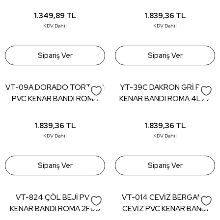
SB - 22*0,80 (150 mt)
6F21 LM - 22*0,80 (150 mt)
1.349,89
TL
1.839,36
TL
KDV Dahil
KDV Dahil
Sipariş Ver
Sipariş Ver
VT-09A DORADO TORTANA
YT-39C DAKRON GRİ PVC
PVC KENAR BANDI ROMA
KENAR BANDI ROMA 4L77
6E87 ID_U - 22*0,80 (150
TL - 22*0,80 (150 mt)
mt)
1.839,36
TL
1.839,36
TL
KDV Dahil
KDV Dahil
Sipariş Ver
Sipariş Ver
VT-824 ÇÖL BEJİ PVC
VT-014 CEVİZ BERGAMA
KENAR BANDI ROMA 2F05
CEVİZ PVC KENAR BANDI