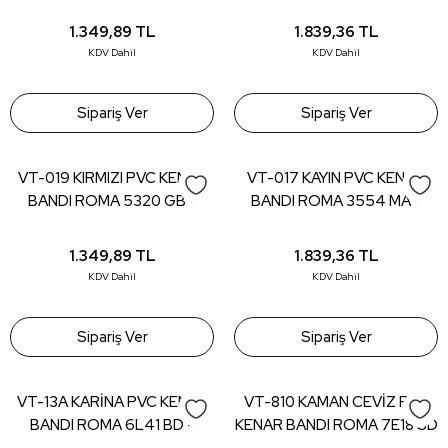
mt)
- 22*0,80 (150 mt)
1.349,89
TL
1.839,36
TL
KDV Dahil
KDV Dahil
Sipariş Ver
Sipariş Ver
VT-019 KIRMIZI PVC KENAR
VT-017 KAYIN PVC KENAR
BANDI ROMA 5320 GB -
BANDI ROMA 3554 MA -
22*0,80 (150 mt)
22*0,80 (150 mt)
1.349,89
TL
1.839,36
TL
KDV Dahil
KDV Dahil
Sipariş Ver
Sipariş Ver
VT-13A KARİNA PVC KENAR
VT-810 KAMAN CEVİZ PVC
BANDI ROMA 6L41 BD -
KENAR BANDI ROMA 7E18 SD