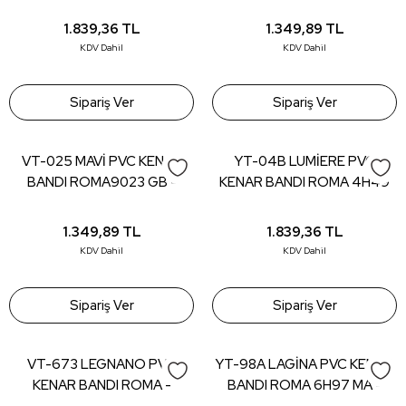
22*0,80 (150 mt)
- 22*0,80 (150 mt)
1.839,36
TL
1.349,89
TL
KDV Dahil
KDV Dahil
Sipariş Ver
Sipariş Ver
VT-025 MAVİ PVC KENAR
YT-04B LUMİERE PVC
BANDI ROMA9023 GB -
KENAR BANDI ROMA 4H49
22*0,80 (150 mt)
ID - 22*0,80 (150 mt)
1.349,89
TL
1.839,36
TL
KDV Dahil
KDV Dahil
Sipariş Ver
Sipariş Ver
VT-673 LEGNANO PVC
YT-98A LAGİNA PVC KENAR
KENAR BANDI ROMA -
BANDI ROMA 6H97 MA -