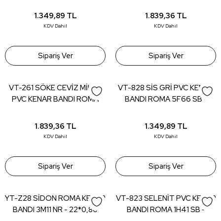
1740 - 22*0,80 (150 mt)
22*0,80 (150 mt)
1.349,89
TL
1.839,36
TL
KDV Dahil
KDV Dahil
Sipariş Ver
Sipariş Ver
VT-261 SÖKE CEVİZ MİLAS
VT-828 SİS GRİ PVC KENAR
PVC KENAR BANDI ROMA
BANDI ROMA 5F66 SB -
K938 LM - 22*0,80 (150 mt)
22*0,80 (150 mt)
1.839,36
TL
1.349,89
TL
KDV Dahil
KDV Dahil
Sipariş Ver
Sipariş Ver
YT-Z28 SİDON ROMA KENAR
VT-823 SELENİT PVC KENAR
BANDI 3M11 NR - 22*0,80
BANDI ROMA 1H41 SB -