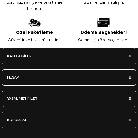
Sorunsuz nakliye ve paketleme
Bize her zaman ulaşın.
hizmeti.
Özel Paketleme
Ödeme Seçenekleri
Güvenilir ve hızlı ürün teslimi.
Ödeme için özel seçenekler.
KATEGORİLER
HESAP
YASAL METİNLER
KURUMSAL