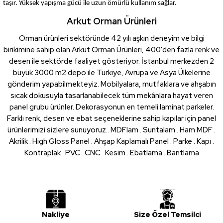
taşır. Yüksek yapışma gücü ile uzun ömürlü kullanım sağlar.
Arkut Orman Ürünleri
Orman ürünleri sektöründe 42 yılı aşkın deneyim ve bilgi
birikimine sahip olan Arkut Orman Ürünleri, 400'den fazla renk ve
desen ile sektörde faaliyet gösteriyor. İstanbul merkezden 2
büyük 3000 m2 depo ile Türkiye, Avrupa ve Asya Ülkelerine
gönderim yapabilmekteyiz. Mobilyalara, mutfaklara ve ahşabın
sıcak dokusuyla tasarlanabilecek tüm mekânlara hayat veren
panel grubu ürünler. Dekorasyonun en temeli laminat parkeler.
Farklı renk, desen ve ebat seçeneklerine sahip kapılar için panel
ürünlerimizi sizlere sunuyoruz.. MDFlam . Suntalam . Ham MDF .
Akrilik . High Gloss Panel . Ahşap Kaplamalı Panel . Parke . Kapı .
Kontraplak . PVC . CNC . Kesim . Ebatlama . Bantlama
Nakliye
Size Özel Temsilci