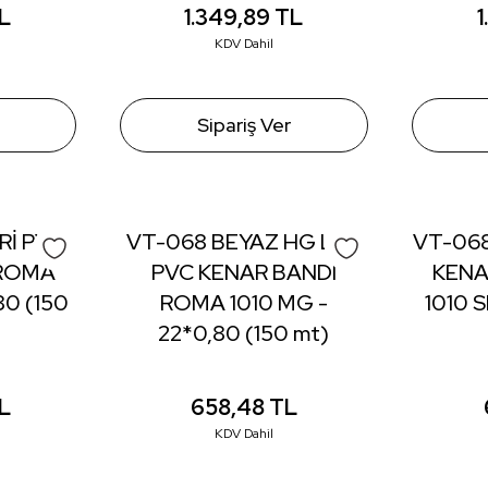
L
1.349,89
TL
KDV Dahil
Sipariş Ver
Rİ PVC
VT-068 BEYAZ HG LED
VT-068
 ROMA
PVC KENAR BANDI
KENA
80 (150
ROMA 1010 MG -
1010 S
22*0,80 (150 mt)
L
658,48
TL
KDV Dahil