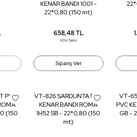
KENAR BANDI 1001 -
22*
22*0,80 (150 mt)
L
658,48
TL
KDV Dahil
Sipariş Ver
T PVC
VT-826 SARDUNTA PVC
VT-65
 ROMA
KENAR BANDI ROMA
PVC KE
80 (150
1H52 SB - 22*0,80 (150
GB - 
mt)