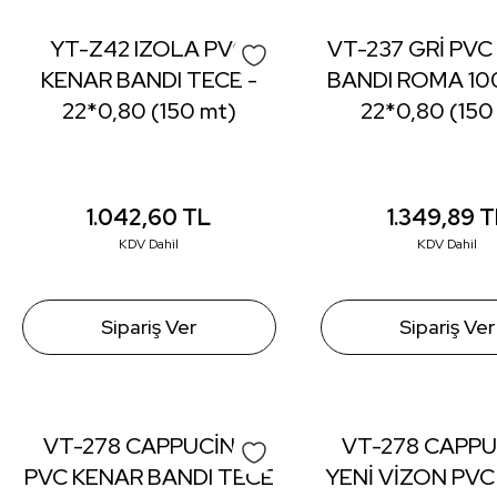
YT-Z42 IZOLA PVC
VT-237 GRİ PVC
KENAR BANDI TECE -
BANDI ROMA 100
22*0,80 (150 mt)
22*0,80 (150
1.042,60
TL
1.349,89
T
KDV Dahil
KDV Dahil
Sipariş Ver
Sipariş Ver
VT-278 CAPPUCİNO
VT-278 CAPP
PVC KENAR BANDI TECE
YENİ VİZON PVC