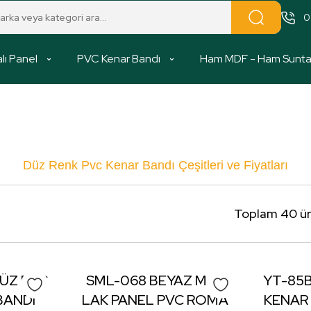
0
lı Panel
PVC Kenar Bandı
Ham MDF - Ham Sunt
Düz Renk Pvc Kenar Bandı Çeşitleri ve Fiyatları
Toplam 40 ü
DÜZ PVC
SML-068 BEYAZ MAT
YT-85B
BANDI
LAK PANEL PVC ROMA
KENAR 