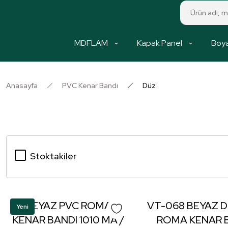
MDFLAM
Kapak Panel
Boya
Anasayfa
PVC Kenar Bandı
Düz
Stoktakiler
BEYAZ PVC ROMA
VT-068 BEYAZ 
Yeni
KENAR BANDI 1010 MA /
ROMA KENAR 