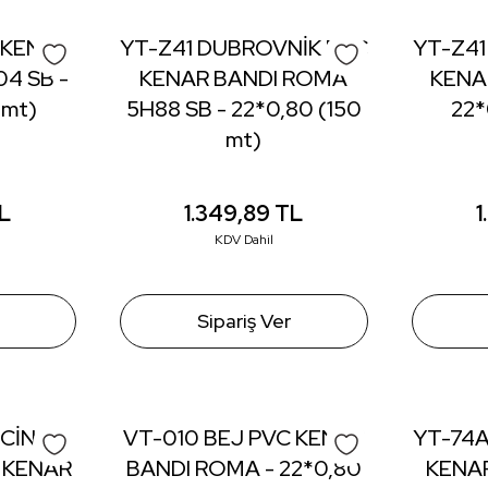
 KENAR
YT-Z41 DUBROVNİK PVC
YT-Z41
4 SB -
KENAR BANDI ROMA
KENA
 mt)
5H88 SB - 22*0,80 (150
22*
mt)
L
1.349,89
TL
1
KDV Dahil
Sipariş Ver
UCİNO
VT-010 BEJ PVC KENAR
YT-74
 KENAR
BANDI ROMA - 22*0,80
KENAR