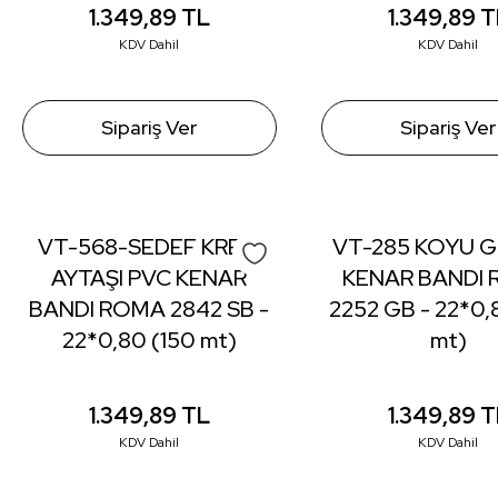
1.349,89
TL
1.349,89
T
KDV Dahil
KDV Dahil
Sipariş Ver
Sipariş Ver
VT-568-SEDEF KREM
VT-285 KOYU G
AYTAŞI PVC KENAR
KENAR BANDI
BANDI ROMA 2842 SB -
2252 GB - 22*0,
22*0,80 (150 mt)
mt)
1.349,89
TL
1.349,89
T
KDV Dahil
KDV Dahil