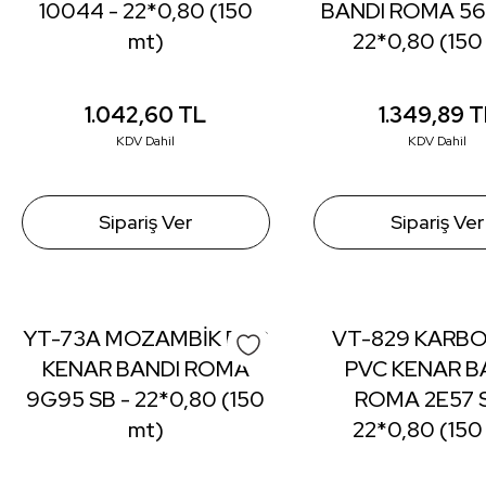
10044 - 22*0,80 (150
BANDI ROMA 568
mt)
22*0,80 (150
1.042,60
TL
1.349,89
T
KDV Dahil
KDV Dahil
Sipariş Ver
Sipariş Ver
YT-73A MOZAMBİK PVC
VT-829 KARBO
KENAR BANDI ROMA
PVC KENAR B
9G95 SB - 22*0,80 (150
ROMA 2E57 S
mt)
22*0,80 (150