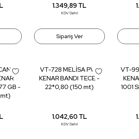
L
1.349,89
TL
KDV Dahil
Sipariş Ver
CAN
VT-728 MELİSA PVC
VT-99
KENAR
KENAR BANDI TECE -
KENA
7 GB -
22*0,80 (150 mt)
1001 S
 mt)
L
1.042,60
TL
KDV Dahil