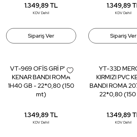
1.349,89
TL
1.349,89
T
KDV Dahil
KDV Dahil
Sipariş Ver
Sipariş Ver
VT-969 OFİS GRİ PVC
YT-33D MER
KENAR BANDI ROMA
KIRMIZI PVC 
1H40 GB - 22*0,80 (150
BANDI ROMA 207
mt)
22*0,80 (150
1.349,89
TL
1.349,89
T
KDV Dahil
KDV Dahil