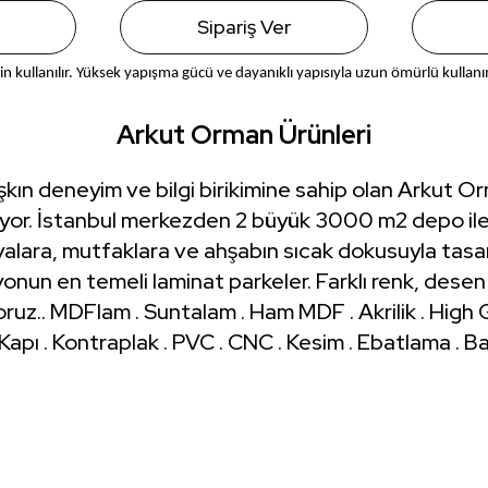
Sipariş Ver
in kullanılır. Yüksek yapışma gücü ve dayanıklı yapısıyla uzun ömürlü kullan
Arkut Orman Ürünleri
şkın deneyim ve bilgi birikimine sahip olan Arkut O
iyor. İstanbul merkezden 2 büyük 3000 m2 depo ile
alara, mutfaklara ve ahşabın sıcak dokusuyla tas
onun en temeli laminat parkeler. Farklı renk, desen
yoruz.. MDFlam . Suntalam . Ham MDF . Akrilik . High 
 Kapı . Kontraplak . PVC . CNC . Kesim . Ebatlama . 