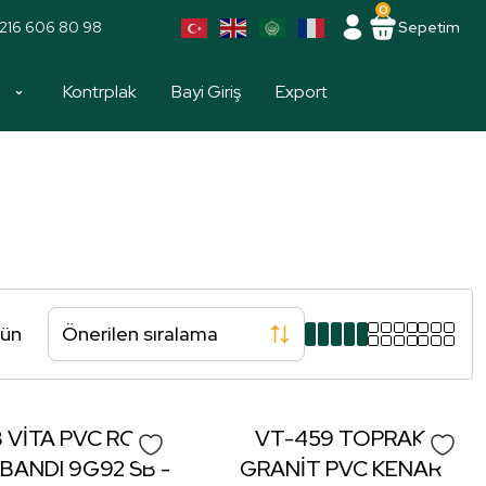
0
216 606 80 98
Sepetim
a
Kontrplak
Bayi Giriş
Export
rün
 VİTA PVC ROMA
VT-459 TOPRAK
BANDI 9G92 SB -
GRANİT PVC KENAR