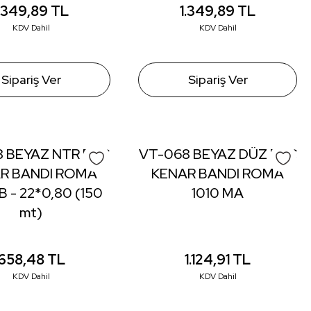
1.349,89
TL
1.349,89
TL
KDV Dahil
KDV Dahil
Sipariş Ver
Sipariş Ver
 BEYAZ NTR PVC
VT-068 BEYAZ DÜZ PVC
R BANDI ROMA
KENAR BANDI ROMA
B - 22*0,80 (150
1010 MA
mt)
658,48
TL
1.124,91
TL
KDV Dahil
KDV Dahil