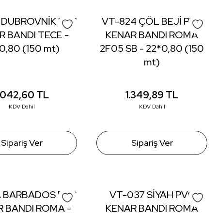
 DUBROVNİK PVC
VT-824 ÇÖL BEJİ PVC
R BANDI TECE -
KENAR BANDI ROMA
0,80 (150 mt)
2F05 SB - 22*0,80 (150
mt)
.042,60
TL
1.349,89
TL
KDV Dahil
KDV Dahil
Sipariş Ver
Sipariş Ver
A BARBADOS PVC
VT-037 SİYAH PVC
 BANDI ROMA -
KENAR BANDI ROMA