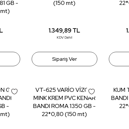
1 GB -
(150 mt)
22*
 mt)
L
1.349,89
TL
KDV Dahil
Sipariş Ver
N GRİ
VT-625 VARİO VİZON
KUM 
ANDI
MINK KREM PVC KENAR
BANDI
B -
BANDI ROMA 1350 GB -
22*
 mt)
22*0,80 (150 mt)