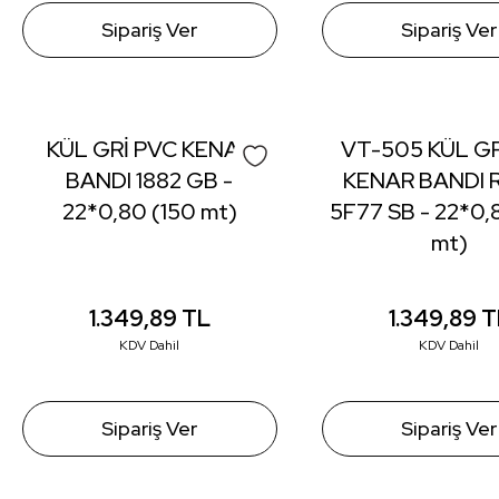
Sipariş Ver
Sipariş Ver
KÜL GRİ PVC KENAR
VT-505 KÜL GR
BANDI 1882 GB -
KENAR BANDI
22*0,80 (150 mt)
5F77 SB - 22*0,
mt)
1.349,89
TL
1.349,89
T
KDV Dahil
KDV Dahil
Sipariş Ver
Sipariş Ver