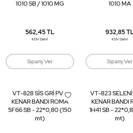
1010 SB / 1010 MG
1010 MA
562,45
TL
932,85
T
KDV Dahil
KDV Dahil
Sipariş Ver
Sipariş Ver
VT-828 SİS GRİ PVC
VT-823 SELENİ
KENAR BANDI ROMA
KENAR BANDI
5F66 SB - 22*0,80 (150
1H41 SB - 22*0,
mt)
mt)