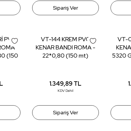
Sipariş Ver
İ PVC
VT-144 KREM PVC
VT-0
 ROMA
KENAR BANDI ROMA -
KENA
80 (150
22*0,80 (150 mt)
5320 G
L
1.349,89
TL
KDV Dahil
Sipariş Ver