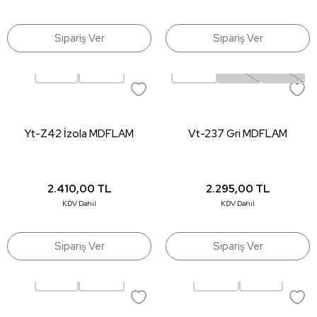
Sipariş Ver
Sipariş Ver
18*2800*2100
08*2800*2100
08*2800*2100
18*2800*2100
18*3660*1830
Yt-Z42 İzola MDFLAM
Vt-237 Gri MDFLAM
2.410,00
TL
2.295,00
TL
KDV Dahil
KDV Dahil
Sipariş Ver
Sipariş Ver
18*2800*2100
08*2800*2100
08*2800*2100
18*2800*2100