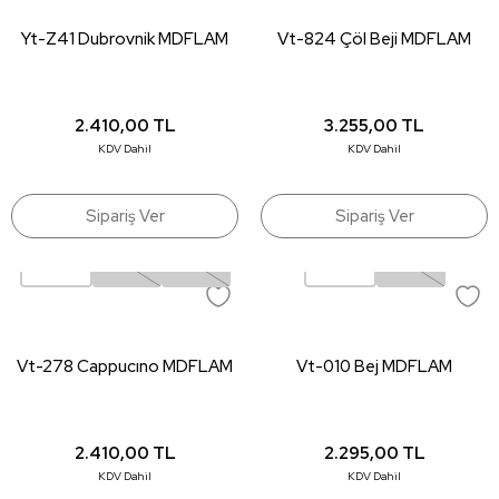
Yt-Z41 Dubrovnik MDFLAM
Vt-824 Çöl Beji MDFLAM
2.410,00
TL
3.255,00
TL
KDV Dahil
KDV Dahil
Sipariş Ver
Sipariş Ver
08*2800*2100
18*3660*1830
18*2800*2100
08*2800*2100
18*2800*2100
Vt-278 Cappucıno MDFLAM
Vt-010 Bej MDFLAM
2.410,00
TL
2.295,00
TL
KDV Dahil
KDV Dahil