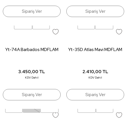
Sipariş Ver
Sipariş Ver
08*2800*2100
18*2800*2100
18*2800*2100
08*2800*2100
Yt-74A Barbados MDFLAM
Yt-35D Atlas Mavi MDFLAM
3.450,00
TL
2.410,00
TL
KDV Dahil
KDV Dahil
Sipariş Ver
Sipariş Ver
18*2800*2100
18*3660*1830
08*2800*2100
08*2800*2100
18*2800*2100