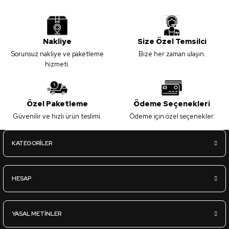
Nakliye
Size Özel Temsilci
Sorunsuz nakliye ve paketleme
Bize her zaman ulaşın.
hizmeti.
Özel Paketleme
Ödeme Seçenekleri
Güvenilir ve hızlı ürün teslimi.
Ödeme için özel seçenekler.
KATEGORİLER
HESAP
YASAL METİNLER