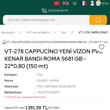
MENÜ
0216 606 80 98
Anasayfa
PVC Kenar Bandı
Düz
VT-278 CAPPUCİNO YEN
VT-278 CAPPUCİNO YENİ VİZON PVC
KENAR BANDI ROMA 5681 GB -
22*0,80 (150 mt)
Kategori
Düz
Marka
EGGER - ROMA
Stok Kodu
PVC.HAFİYENİ VİZON BUTE
Barkod Kodu
9010771708297
*321,09 TL den başlayan taksitlerle!
1.351,39 TL
Havale/Eft Fiyatı:
KDV Dahil