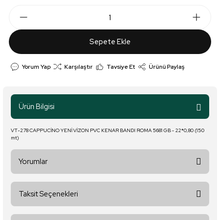
Sepete Ekle
Yorum Yap
Karşılaştır
Tavsiye Et
Ürünü Paylaş
Ürün Bilgisi
VT-278 CAPPUCİNO YENİ VİZON PVC KENAR BANDI ROMA 5681 GB - 22*0,80 (150
mt)
Yorumlar
Taksit Seçenekleri
Bu ürüne ilk yorumu siz yapın!