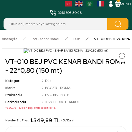
MENÜ
0216 606 80 98
Anasayfa
PVC Kenar Bandı
Düz
VT-010 BEJ PVC KENAR
VT-010 BEJ PVC KENAR BANDI ROMA
- 22*0,80 (150 mt)
Kategori
Düz
Marka
EGGER - ROMA
Stok Kodu
PVC.BEJ BUTE
Barkod Kodu
1PVCBEJBUTEARKUT
*320,73 TL den başlayan taksitlerle!
1.349,89 TL
Havale/Eft Fiyatı:
KDV Dahil