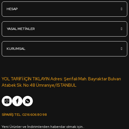
HESAP
932,85
TL
KDV Dahil
YASAL METİNLER
Sipariş Ver
KURUMSAL
SML-068 BEYAZ MAT LAK PANEL PVC ROMA KENAR BANDI 1001 
658,48
TL
YOL TARİFİ İÇİN TIKLAYIN Adres: Şerifali Mah. Bayraktar Bulvarı
KDV Dahil
Atabek Sk. No:48 Ümraniye/İSTANBUL
Sipariş Ver
YT-85B VİTA PVC ROMA KENAR BANDI 9G92 SB - 22*0,80 (15
SİPARİŞ TEL:
0216 606 80 98
Yeni Ürünler ve İndirimlerden haberdar olmak için..