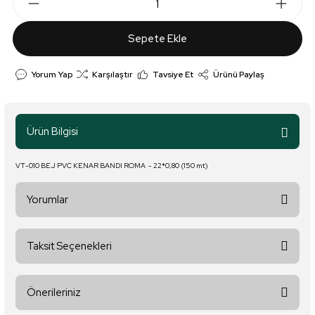
Sepete Ekle
Yorum Yap
Karşılaştır
Tavsiye Et
Ürünü Paylaş
Ürün Bilgisi
VT-010 BEJ PVC KENAR BANDI ROMA - 22*0,80 (150 mt)
Yorumlar
Taksit Seçenekleri
Bu ürüne ilk yorumu siz yapın!
Önerileriniz
Yorum Yaz