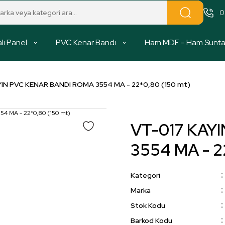
0
lı Panel
PVC Kenar Bandı
Ham MDF - Ham Sunt
IN PVC KENAR BANDI ROMA 3554 MA - 22*0,80 (150 mt)
VT-017 KAY
3554 MA - 2
Kategori
Marka
Stok Kodu
Barkod Kodu