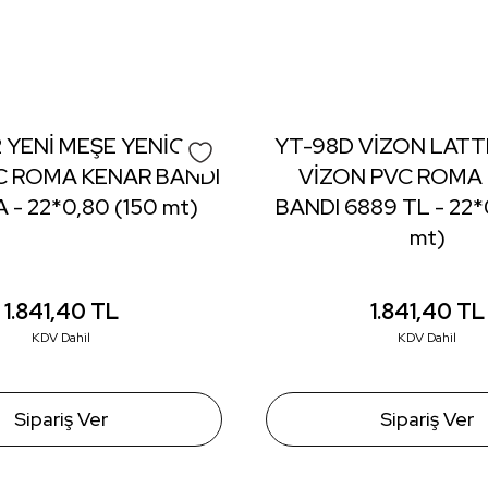
da yetersiz gördüğünüz noktaları öneri formunu kullanarak tarafımıza iletebil
Bu ürüne ilk yorumu siz yapın!
Yorum Yaz
 YENİ MEŞE YENİCE
YT-98D VİZON LAT
C ROMA KENAR BANDI
VİZON PVC ROMA
 - 22*0,80 (150 mt)
BANDI 6889 TL - 22*
mt)
1.841,40
TL
1.841,40
TL
KDV Dahil
KDV Dahil
Gönder
Sipariş Ver
Sipariş Ver