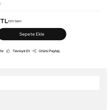
!
 TL
KDV Dahil
Sepete Ekle
tır
Tavsiye Et
Ürünü Paylaş