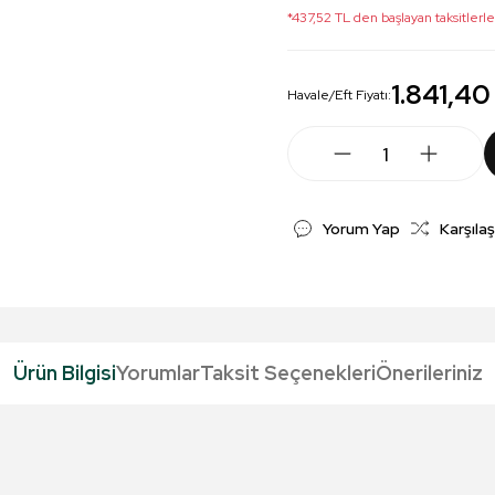
*437,52 TL den başlayan taksitlerle
1.841,40
Havale/Eft Fiyatı:
Yorum Yap
Karşılaş
Ürün Bilgisi
Yorumlar
Taksit Seçenekleri
Önerileriniz