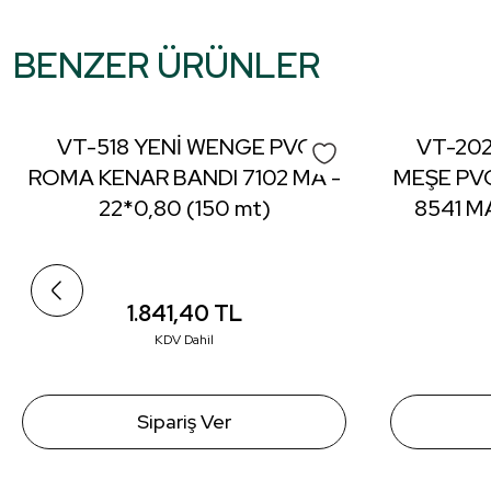
Bu ürünün fiyat bilgisi, resim, ürün açıklamalarında ve diğer konular
Görüş ve önerileriniz için teşekkür ederiz.
BENZER ÜRÜNLER
Ürün resmi kalitesiz, bozuk veya görüntülenemiyor.
Ürün açıklamasında eksik bilgiler bulunuyor.
VT-518 YENİ WENGE PVC
VT-202
Ürün bilgilerinde hatalar bulunuyor.
ROMA KENAR BANDI 7102 MA -
MEŞE PV
Ürün fiyatı diğer sitelerden daha pahalı.
22*0,80 (150 mt)
8541 MA
Bu ürüne benzer farklı alternatifler olmalı.
1.841,40
TL
KDV Dahil
Sipariş Ver