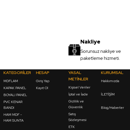
Nakliye
Sorunsuz nakliye ve
paketleme hizmeti.
KATEGORİLER
HESAP
YASAL
KURUMSAL
METİNLER
MDFLAM
Giriş Yap
Hakkımızda
Kişisel Veriler
KAPAK PANEL
Kayıt Ol
İptal ve İade
İLETİŞİM
BOYALI PANEL
Gizlilik ve
PVC KENAR
Güvenlik
BANDI
Blog/Haberler
Satış
HAM MDF -
Sözleşmesi
HAM SUNTA
ETK