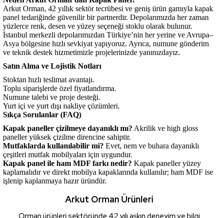
Arkut Orman, 42 yıllık sektör tecrübesi ve geniş ürün gamıyla kapak
panel tedariğinde güvenilir bir partnerdir. Depolarımızda her zaman
yüzlerce renk, desen ve yüzey seçeneği stoklu olarak bulunur.
İstanbul merkezli depolarımızdan Türkiye’nin her yerine ve Avrupa–
Asya bölgesine hızlı sevkiyat yapıyoruz. Ayrıca, numune gönderim
ve teknik destek hizmetimizle projelerinizde yanınızdayız.
Satın Alma ve Lojistik Notları
Stoktan hızlı teslimat avantajı.
Toplu siparişlerde özel fiyatlandırma.
Numune talebi ve proje desteği.
Yurt içi ve yurt dışı nakliye çözümleri.
Sıkça Sorulanlar (FAQ)
Kapak paneller çizilmeye dayanıklı mı?
Akrilik ve high gloss
paneller yüksek çizilme direncine sahiptir.
Mutfaklarda kullanılabilir mi?
Evet, nem ve buhara dayanıklı
çeşitleri mutfak mobilyaları için uygundur.
Kapak panel ile ham MDF farkı nedir?
Kapak paneller yüzey
kaplamalıdır ve direkt mobilya kapaklarında kullanılır; ham MDF ise
işlenip kaplanmaya hazır üründür.
Arkut Orman Ürünleri
Orman ürünleri sektöründe 42 yılı aşkın deneyim ve bilgi