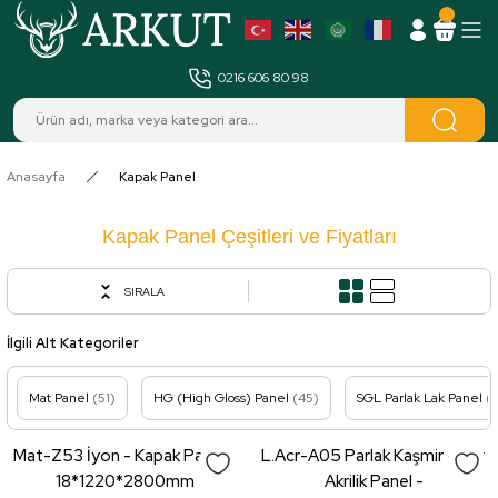
MENÜ
0216 606 80 98
Anasayfa
Kapak Panel
Kapak Panel Çeşitleri ve Fiyatları
SIRALA
İlgili Alt Kategoriler
Mat Panel
(51)
HG (High Gloss) Panel
(45)
SGL Parlak Lak Panel
(
Mat-Z53 İyon - Kapak Panel -
L.Acr-A05 Parlak Kaşmir - Lux
18*1220*2800mm
Akrilik Panel -