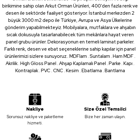
birikimine sahip olan Arkut Orman Ürünleri, 400'den fazla renk ve
desen ile sektörde faaliyet gösteriyor. İstanbul merkezden 2
büyük 3000 m2 depo ile Türkiye, Avrupa ve Asya Ülkelerine
gönderim yapabilmekteyiz. Mobilyalara, mutfaklara ve ahşabın
sıcak dokusuyla tasarlanabilecek tüm mekânlara hayat veren
panel grubu ürünler. Dekorasyonun en temeli laminat parkeler.
Farklı renk, desen ve ebat seçeneklerine sahip kapılar için panel
ürünlerimizi sizlere sunuyoruz.. MDFlam . Suntalam . Ham MDF .
Akrilik . High Gloss Panel . Ahşap Kaplamalı Panel . Parke . Kapı .
Kontraplak . PVC . CNC . Kesim . Ebatlama . Bantlama
Nakliye
Size Özel Temsilci
Sorunsuz nakliye ve paketleme
Bize her zaman ulaşın.
hizmeti.