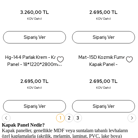
18*1220*2800mm
3.260,00
TL
2.695,00
TL
KDV Dahil
KDV Dahil
Sipariş Ver
Sipariş Ver
Hg-144 Parlak Krem - Kapak
Mat-15D Kozmik Fume -
Panel - 18*1220*2800mm
Kapak Panel -
18*1220*2800mm
2.695,00
TL
2.695,00
TL
KDV Dahil
KDV Dahil
Sipariş Ver
Sipariş Ver
1
2
3
Kapak Panel Nedir?
Kapak paneller, genellikle MDF veya suntalam tabanlı levhaların
özel kaplamalarla (akrilik, melamin, laminat, PVC, lake boya)