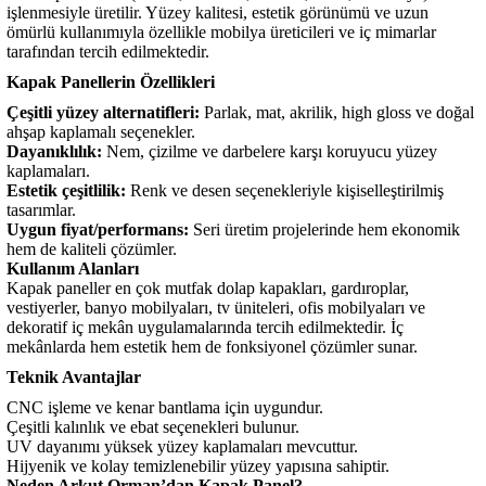
işlenmesiyle üretilir. Yüzey kalitesi, estetik görünümü ve uzun
ömürlü kullanımıyla özellikle mobilya üreticileri ve iç mimarlar
tarafından tercih edilmektedir.
Kapak Panellerin Özellikleri
Çeşitli yüzey alternatifleri:
Parlak, mat, akrilik, high gloss ve doğal
ahşap kaplamalı seçenekler.
Dayanıklılık:
Nem, çizilme ve darbelere karşı koruyucu yüzey
kaplamaları.
Estetik çeşitlilik:
Renk ve desen seçenekleriyle kişiselleştirilmiş
tasarımlar.
Uygun fiyat/performans:
Seri üretim projelerinde hem ekonomik
hem de kaliteli çözümler.
Kullanım Alanları
Kapak paneller en çok mutfak dolap kapakları, gardıroplar,
vestiyerler, banyo mobilyaları, tv üniteleri, ofis mobilyaları ve
dekoratif iç mekân uygulamalarında tercih edilmektedir. İç
mekânlarda hem estetik hem de fonksiyonel çözümler sunar.
Teknik Avantajlar
CNC işleme ve kenar bantlama için uygundur.
Çeşitli kalınlık ve ebat seçenekleri bulunur.
UV dayanımı yüksek yüzey kaplamaları mevcuttur.
Hijyenik ve kolay temizlenebilir yüzey yapısına sahiptir.
Neden Arkut Orman’dan Kapak Panel?