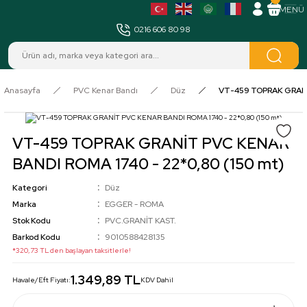
MENÜ
0216 606 80 98
Anasayfa
PVC Kenar Bandı
Düz
VT-459 TOPRAK GRANİT
VT-459 TOPRAK GRANİT PVC KENAR
BANDI ROMA 1740 - 22*0,80 (150 mt)
Kategori
Düz
Marka
EGGER - ROMA
Stok Kodu
PVC.GRANİT KAST.
Barkod Kodu
9010588428135
*320,73 TL den başlayan taksitlerle!
1.349,89 TL
Havale/Eft Fiyatı:
KDV Dahil