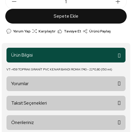
Sepete Ekle
Yorum Yap
Karşılaştır
Tavsiye Et
Ürünü Paylaş
Ürün Bilgisi
VT-459 TOPRAK GRANİT PVC KENAR BANDI ROMA 1740 - 22*0,80 (150 mt)
Yorumlar
Taksit Seçenekleri
Bu ürüne ilk yorumu siz yapın!
Önerileriniz
Yorum Yaz