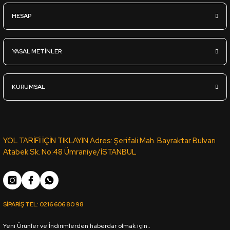
HESAP
932,85
TL
KDV Dahil
YASAL METİNLER
Sipariş Ver
KURUMSAL
SML-068 BEYAZ MAT LAK PANEL PVC ROMA KENAR BANDI 1001 
658,48
TL
YOL TARİFİ İÇİN TIKLAYIN Adres: Şerifali Mah. Bayraktar Bulvarı
KDV Dahil
Atabek Sk. No:48 Ümraniye/İSTANBUL
Sipariş Ver
YT-85B VİTA PVC ROMA KENAR BANDI 9G92 SB - 22*0,80 (15
SİPARİŞ TEL:
0216 606 80 98
Yeni Ürünler ve İndirimlerden haberdar olmak için..