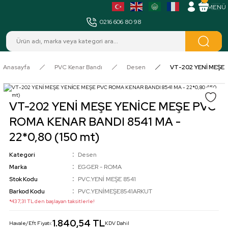
MENÜ
0216 606 80 98
Anasayfa
PVC Kenar Bandı
Desen
VT-202 YENİ MEŞE Y
VT-202 YENİ MEŞE YENİCE MEŞE PVC
ROMA KENAR BANDI 8541 MA -
22*0,80 (150 mt)
Kategori
Desen
Marka
EGGER - ROMA
Stok Kodu
PVC.YENİ MEŞE 8541
Barkod Kodu
PVC.YENİMEŞE8541ARKUT
*437,31 TL den başlayan taksitlerle!
1.840,54 TL
Havale/Eft Fiyatı:
KDV Dahil