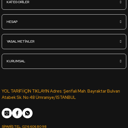
KATEGORİLER
Sipariş Ver
HESAP
VT-188 VİKTORYA CEVİZ PVC KENAR BANDI PORTAKAL 03889 -
YASAL METİNLER
1.043,27
TL
KDV Dahil
KURUMSAL
Sipariş Ver
VT-11A VENÜS PVC KENAR BANDI TECE 15323 - 22*0,80 (150 m
YOL TARİFİ İÇİN TIKLAYIN Adres: Şerifali Mah. Bayraktar Bulvarı
Atabek Sk. No:48 Ümraniye/İSTANBUL
1.043,27
TL
KDV Dahil
SİPARİŞ TEL:
0216 606 80 98