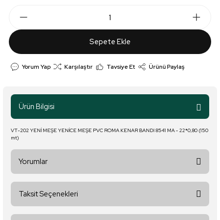
Sepete Ekle
Yorum Yap
Karşılaştır
Tavsiye Et
Ürünü Paylaş
Ürün Bilgisi
VT-202 YENİ MEŞE YENİCE MEŞE PVC ROMA KENAR BANDI 8541 MA - 22*0,80 (150
mt)
Yorumlar
Taksit Seçenekleri
Bu ürüne ilk yorumu siz yapın!