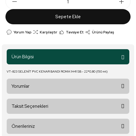
Sepete Ekle
Yorum Yap
Karşılaştır
Tavsiye Et
Ürünü Paylaş
Ürün Bilgisi
VT-823 SELENİT PVC KENAR BANDI ROMA 1H41 SB - 22*0,80 (150 mt)
Yorumlar
Taksit Seçenekleri
Bu ürüne ilk yorumu siz yapın!
Önerileriniz
Yorum Yaz