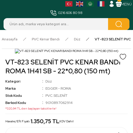
MENÜ
0216 606 80 98
Anasayfa
PVC Kenar Bandı
Düz
VT-823 SELENİT PVC K
VT-823 SELENİT PVC KENAR BANDI
ROMA 1H41 SB - 22*0,80 (150 mt)
Kategori
Düz
Marka
EGGER - ROMA
Stok Kodu
PVC.SELENİT
Barkod Kodu
9010897062914
*320,94 TL den başlayan taksitlerle!
1.350,75 TL
Havale/Eft Fiyatı:
KDV Dahil