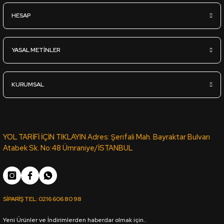
HESAP
933,45
TL
KDV Dahil
YASAL METİNLER
Sipariş Ver
KURUMSAL
SML-068 BEYAZ MAT LAK PANEL PVC ROMA KENAR BANDI 1001 
658,90
TL
YOL TARİFİ İÇİN TIKLAYIN Adres: Şerifali Mah. Bayraktar Bulvarı
KDV Dahil
Atabek Sk. No:48 Ümraniye/İSTANBUL
Sipariş Ver
YT-85B VİTA PVC ROMA KENAR BANDI 9G92 SB - 22*0,80 (15
SİPARİŞ TEL:
0216 606 80 98
Yeni Ürünler ve İndirimlerden haberdar olmak için..