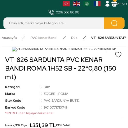
MENÜ
0216 606 80 98
Anasayfa
PVC Kenar Bandı
Düz
VT-826 SARDUNTA PVC 
VT-826 SARDUNTA PVC KENAR
BANDI ROMA 1H52 SB - 22*0,80 (150
mt)
Kategori
Düz
Marka
EGGER - ROMA
Stok Kodu
PVC.SARDUNYA BUTE
Barkod Kodu
9010771713741
*321,09 TL den başlayan taksitlerle!
1.351,39 TL
Havale/Eft Fiyatı:
KDV Dahil