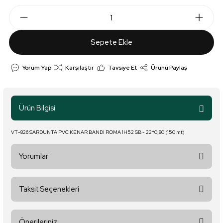
Sepete Ekle
Yorum Yap
Karşılaştır
Tavsiye Et
Ürünü Paylaş
Ürün Bilgisi
VT-826 SARDUNTA PVC KENAR BANDI ROMA 1H52 SB - 22*0,80 (150 mt)
Yorumlar
Taksit Seçenekleri
Bu ürüne ilk yorumu siz yapın!
Önerileriniz