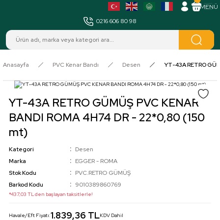
MENÜ
0216 606 80 98
Anasayfa
PVC Kenar Bandı
Desen
YT-43A RETRO GÜMÜ
YT-43A RETRO GÜMÜŞ PVC KENAR
BANDI ROMA 4H74 DR - 22*0,80 (150
mt)
Kategori
Desen
Marka
EGGER - ROMA
Stok Kodu
PVC.RETRO GÜMÜŞ
Barkod Kodu
9010389860769
*437,03 TL den başlayan taksitlerle!
1.839,36 TL
Havale/Eft Fiyatı:
KDV Dahil