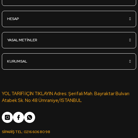
Sipariş Ver
HESAP
YT-98D VİZON LATTE KOTON VİZON PVC ROMA KENAR BANDI 6
YASAL METİNLER
1.839,36
TL
KDV Dahil
KURUMSAL
Sipariş Ver
VT-188 VİKTORYA CEVİZ PVC KENAR BANDI PORTAKAL 03889 -
YOL TARİFİ İÇİN TIKLAYIN Adres: Şerifali Mah. Bayraktar Bulvarı
Atabek Sk. No:48 Ümraniye/İSTANBUL
1.042,60
TL
KDV Dahil
SİPARİŞ TEL:
0216 606 80 98
Sipariş Ver