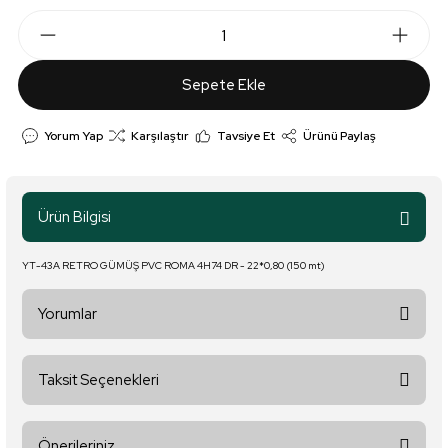
Sepete Ekle
Yorum Yap
Karşılaştır
Tavsiye Et
Ürünü Paylaş
Ürün Bilgisi
YT-43A RETRO GÜMÜŞ PVC ROMA 4H74 DR - 22*0,80 (150 mt)
Yorumlar
Taksit Seçenekleri
Bu ürüne ilk yorumu siz yapın!
Önerileriniz