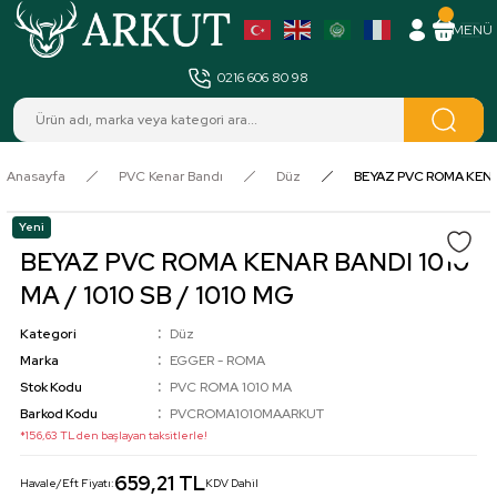
MENÜ
0216 606 80 98
Anasayfa
PVC Kenar Bandı
Düz
BEYAZ PVC ROMA KENAR 
Yeni
BEYAZ PVC ROMA KENAR BANDI 1010
MA / 1010 SB / 1010 MG
Kategori
Düz
Marka
EGGER - ROMA
Stok Kodu
PVC ROMA 1010 MA
Barkod Kodu
PVCROMA1010MAARKUT
*156,63 TL den başlayan taksitlerle!
659,21 TL
Havale/Eft Fiyatı:
KDV Dahil