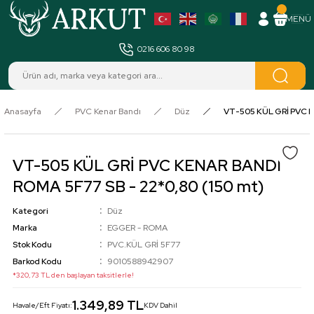
MENÜ
0216 606 80 98
Anasayfa
PVC Kenar Bandı
Düz
VT-505 KÜL GRİ PVC K
VT-505 KÜL GRİ PVC KENAR BANDI
ROMA 5F77 SB - 22*0,80 (150 mt)
Kategori
Düz
Marka
EGGER - ROMA
Stok Kodu
PVC.KÜL GRİ 5F77
Barkod Kodu
9010588942907
*320,73 TL den başlayan taksitlerle!
1.349,89 TL
Havale/Eft Fiyatı:
KDV Dahil