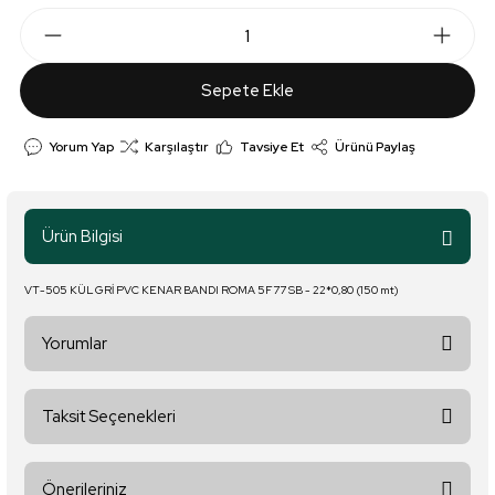
Sepete Ekle
Yorum Yap
Karşılaştır
Tavsiye Et
Ürünü Paylaş
Ürün Bilgisi
VT-505 KÜL GRİ PVC KENAR BANDI ROMA 5F77 SB - 22*0,80 (150 mt)
Yorumlar
Taksit Seçenekleri
Bu ürüne ilk yorumu siz yapın!
Önerileriniz