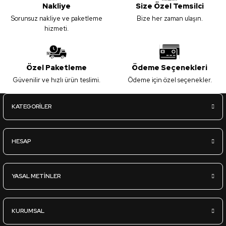
Nakliye
Size Özel Temsilci
Sorunsuz nakliye ve paketleme
Bize her zaman ulaşın.
hizmeti.
Özel Paketleme
Ödeme Seçenekleri
Güvenilir ve hızlı ürün teslimi.
Ödeme için özel seçenekler.
KATEGORİLER
HESAP
YASAL METİNLER
KURUMSAL