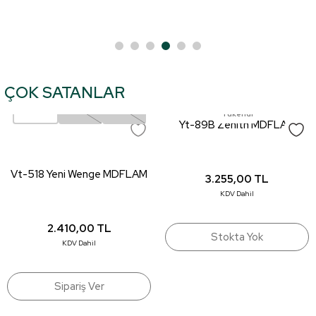
ÇOK SATANLAR
08*2800*2100
18*3660*1830
18*2800*2100
Tükendi
Yt-89B Zenith MDFLAM
Vt-518 Yeni Wenge MDFLAM
3.255,00
TL
KDV Dahil
2.410,00
TL
Stokta Yok
KDV Dahil
Sipariş Ver