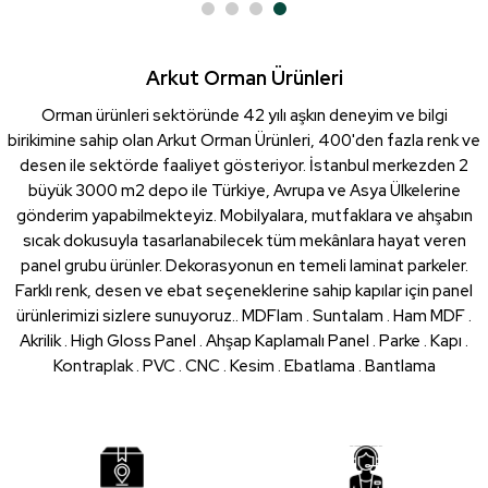
Arkut Orman Ürünleri
Orman ürünleri sektöründe 42 yılı aşkın deneyim ve bilgi
birikimine sahip olan Arkut Orman Ürünleri, 400'den fazla renk ve
desen ile sektörde faaliyet gösteriyor. İstanbul merkezden 2
büyük 3000 m2 depo ile Türkiye, Avrupa ve Asya Ülkelerine
gönderim yapabilmekteyiz. Mobilyalara, mutfaklara ve ahşabın
sıcak dokusuyla tasarlanabilecek tüm mekânlara hayat veren
panel grubu ürünler. Dekorasyonun en temeli laminat parkeler.
Farklı renk, desen ve ebat seçeneklerine sahip kapılar için panel
ürünlerimizi sizlere sunuyoruz.. MDFlam . Suntalam . Ham MDF .
Akrilik . High Gloss Panel . Ahşap Kaplamalı Panel . Parke . Kapı .
Kontraplak . PVC . CNC . Kesim . Ebatlama . Bantlama