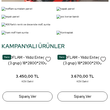
KAMPANYALI ÜRÜNLER
MDFLAM - Yıldız Entegre
MDFLAM - Yıldız Entegre
Yeni
Yeni
(3.grup) 18*2800*2100
(3.grup) 18*2800*2100
(smartlam)
(REGISTER)
3.450,00
TL
3.670,00
TL
KDV Dahil
KDV Dahil
Sipariş Ver
Sipariş Ver