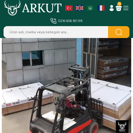
0
MENÜ
0216 606 80 98