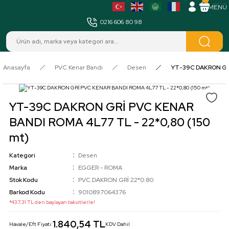
MENÜ
0216 606 80 98
Anasayfa
PVC Kenar Bandı
Desen
YT-39C DAKRON GRİ
YT-39C DAKRON GRİ PVC KENAR
BANDI ROMA 4L77 TL - 22*0,80 (150
mt)
Kategori
Desen
Marka
EGGER - ROMA
Stok Kodu
PVC.DAKRON GRİ 22*0.80
Barkod Kodu
9010897064376
*437,31 TL den başlayan taksitlerle!
1.840,54 TL
Havale/Eft Fiyatı:
KDV Dahil