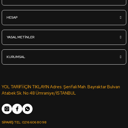
Sipariş Ver
HESAP
YT-98D VİZON LATTE KOTON VİZON PVC ROMA KENAR BANDI 6
YASAL METİNLER
1.840,54
TL
KDV Dahil
KURUMSAL
Sipariş Ver
VT-188 VİKTORYA CEVİZ PVC KENAR BANDI PORTAKAL 03889 -
YOL TARİFİ İÇİN TIKLAYIN Adres: Şerifali Mah. Bayraktar Bulvarı
Atabek Sk. No:48 Ümraniye/İSTANBUL
1.043,27
TL
KDV Dahil
SİPARİŞ TEL:
0216 606 80 98
Sipariş Ver