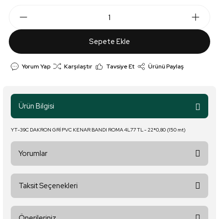
Sepete Ekle
Yorum Yap
Karşılaştır
Tavsiye Et
Ürünü Paylaş
Ürün Bilgisi
YT-39C DAKRON GRİ PVC KENAR BANDI ROMA 4L77 TL - 22*0,80 (150 mt)
Yorumlar
Taksit Seçenekleri
Bu ürüne ilk yorumu siz yapın!
Önerileriniz