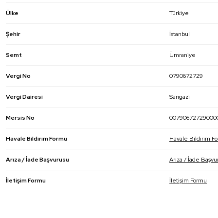
Ülke
Türkiye
Şehir
İstanbul
Semt
Ümraniye
Vergi No
0790672729
Vergi Dairesi
Sarıgazi
Mersis No
00790672729000
Havale Bildirim Formu
Havale Bildirim F
Arıza / İade Başvurusu
Arıza / İade Başvu
İletişim Formu
İletişim Formu