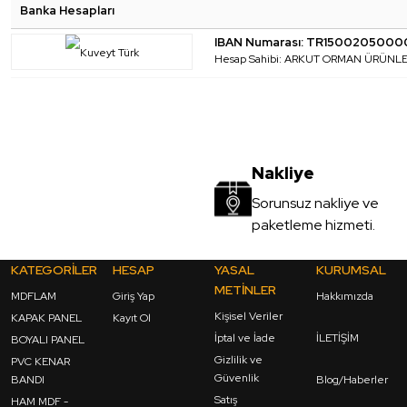
Banka Hesapları
IBAN Numarası: TR150020500
Hesap Sahibi: ARKUT ORMAN ÜRÜNLERİ
Nakliye
Sorunsuz nakliye ve
paketleme hizmeti.
KATEGORİLER
HESAP
YASAL
KURUMSAL
METİNLER
MDFLAM
Giriş Yap
Hakkımızda
Kişisel Veriler
KAPAK PANEL
Kayıt Ol
İptal ve İade
İLETİŞİM
BOYALI PANEL
Gizlilik ve
PVC KENAR
Güvenlik
BANDI
Blog/Haberler
Satış
HAM MDF -