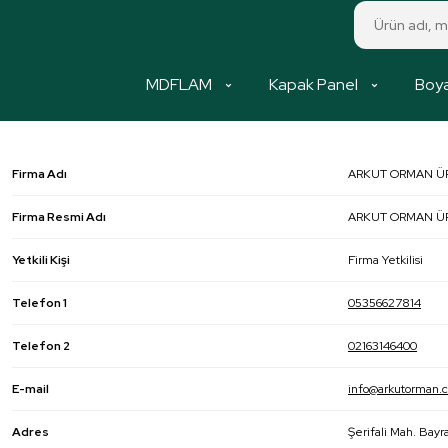
MDFLAM
Kapak Panel
Boya
Firma Adı
ARKUT ORMAN ÜRÜ
Firma Resmi Adı
ARKUT ORMAN ÜRÜ
Yetkili Kişi
Firma Yetkilisi
Telefon 1
05356627814
Telefon 2
02163146400
E-mail
info@arkutorman.
Adres
Şerifali Mah. Bayr