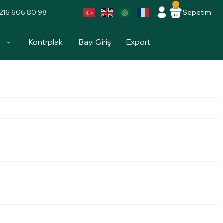
216 606 80 98
Sepetim
a
Kontrplak
Bayi Giriş
Export