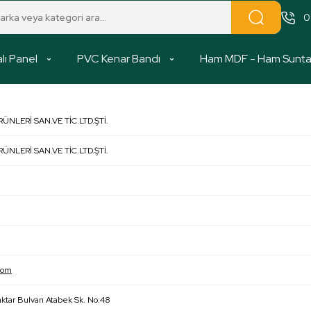
0
lı Panel
PVC Kenar Bandı
Ham MDF - Ham Sunt
NLERİ SAN.VE TİC.LTD.ŞTİ.
NLERİ SAN.VE TİC.LTD.ŞTİ.
com
aktar Bulvarı Atabek Sk. No:48