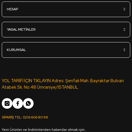
HESAP
932,85
TL
KDV Dahil
YASAL METİNLER
Sipariş Ver
KURUMSAL
SML-068 BEYAZ MAT LAK PANEL PVC ROMA KENAR BANDI 1001 
658,48
TL
YOL TARİFİ İÇİN TIKLAYIN Adres: Şerifali Mah. Bayraktar Bulvarı
KDV Dahil
Atabek Sk. No:48 Ümraniye/İSTANBUL
Sipariş Ver
YT-85B VİTA PVC ROMA KENAR BANDI 9G92 SB - 22*0,80 (15
SİPARİŞ TEL:
0216 606 80 98
Yeni Ürünler ve İndirimlerden haberdar olmak için..