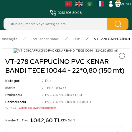
MENÜ
0216 606 80 98
Anasayfa
PVC Kenar Bandı
Düz
VT-278 CAPPUCİNO PVC
VT-278 CAPPUCİNO PVC KENAR
BANDI TECE 10044 - 22*0,80 (150 mt)
Kategori
Düz
Marka
TECE DEKOR
Stok Kodu
PVC.CAPPUCİNO TECE
Barkod Kodu
PVC.CAPPUCİNOTECEARKUT
*247,72 TL den başlayan taksitlerle!
1.042,60 TL
Havale/Eft Fiyatı:
KDV Dahil