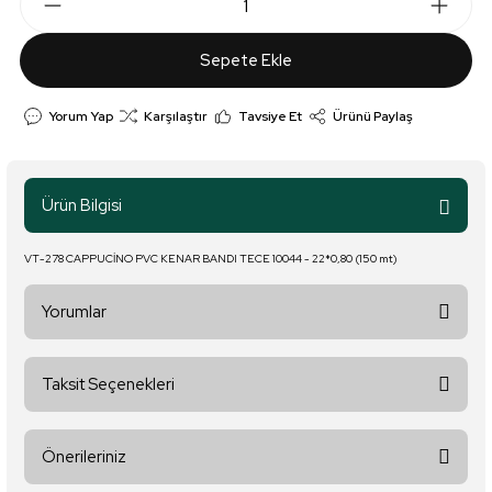
Sepete Ekle
Yorum Yap
Karşılaştır
Tavsiye Et
Ürünü Paylaş
Ürün Bilgisi
VT-278 CAPPUCİNO PVC KENAR BANDI TECE 10044 - 22*0,80 (150 mt)
Yorumlar
Taksit Seçenekleri
Bu ürüne ilk yorumu siz yapın!
Önerileriniz
Yorum Yaz