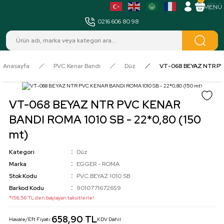
MENÜ
0216 606 80 98
Anasayfa
PVC Kenar Bandı
Düz
VT-068 BEYAZ NTR PVC
VT-068 BEYAZ NTR PVC KENAR
BANDI ROMA 1010 SB - 22*0,80 (150
mt)
Kategori
Düz
Marka
EGGER - ROMA
Stok Kodu
PVC.BEYAZ 1010 SB
Barkod Kodu
9010771672659
*156,56 TL den başlayan taksitlerle!
658,90 TL
Havale/Eft Fiyatı:
KDV Dahil