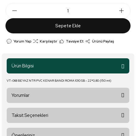
Sepete Ekle
Yorum Yap
Karşılaştır
Tavsiye Et
Ürünü Paylaş
Ürün Bilgisi
VT-068 BEYAZ NTR PVC KENAR BANDI ROMA 1010 SB - 22*0,80 (150 mt)
Yorumlar
Taksit Seçenekleri
Bu ürüne ilk yorumu siz yapın!
Önerileriniz