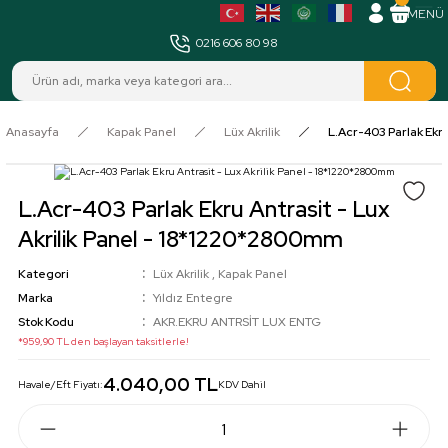
MENÜ
0216 606 80 98
Anasayfa
Kapak Panel
Lüx Akrilik
L.Acr-403 Parlak Ekru
L.Acr-403 Parlak Ekru Antrasit - Lux
Akrilik Panel - 18*1220*2800mm
Kategori
Lüx Akrilik
,
Kapak Panel
Marka
Yıldız Entegre
Stok Kodu
AKR.EKRU ANTRSİT LUX ENTG
*959,90 TL den başlayan taksitlerle!
4.040,00 TL
Havale/Eft Fiyatı:
KDV Dahil