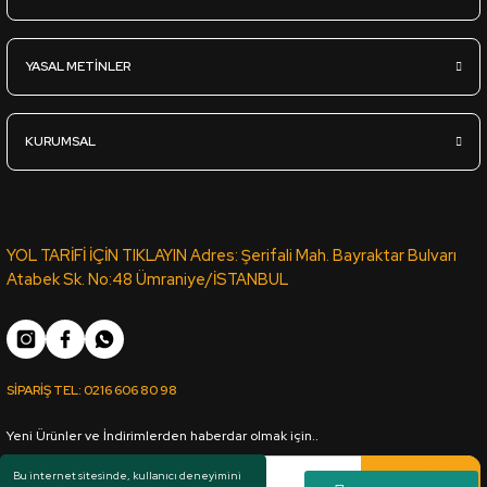
L.Acr-237 Parlak Gri - Lux Akrilik Panel - 18*1220*2800mm
YASAL METİNLER
4.040,00
TL
KDV Dahil
KURUMSAL
Sipariş Ver
L.Acr-278 Parlak Cappucıno - Lux Akrilik Panel - 18*1220*2800
YOL TARİFİ İÇİN TIKLAYIN Adres: Şerifali Mah. Bayraktar Bulvarı
Atabek Sk. No:48 Ümraniye/İSTANBUL
4.040,00
TL
KDV Dahil
SİPARİŞ TEL:
0216 606 80 98
Sipariş Ver
Yeni Ürünler ve İndirimlerden haberdar olmak için..
L.Acr-037 Parlak Siyah - Lux Akrilik Panel - 18*1220*2800mm
Kaydol
Bu internet sitesinde, kullanıcı deneyimini