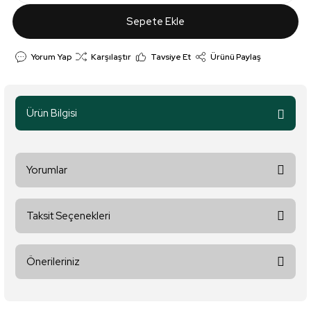
Sepete Ekle
Yorum Yap
Karşılaştır
Tavsiye Et
Ürünü Paylaş
Ürün Bilgisi
Yorumlar
Taksit Seçenekleri
Bu ürüne ilk yorumu siz yapın!
Önerileriniz
Yorum Yaz
Bu ürünün fiyat bilgisi, resim, ürün açıklamalarında ve diğer
konularda yetersiz gördüğünüz noktaları öneri formunu kullanarak