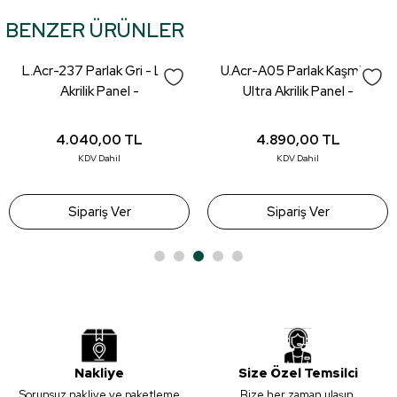
konularda yetersiz gördüğünüz noktaları öneri formunu kullanarak
BENZER ÜRÜNLER
tarafımıza iletebilirsiniz.
Görüş ve önerileriniz için teşekkür ederiz.
L.Acr-237 Parlak Gri - Lux
U.Acr-A05 Parlak Kaşmir -
Ürün resmi kalitesiz, bozuk veya görüntülenemiyor.
Akrilik Panel -
Ultra Akrilik Panel -
18*1220*2800mm
18*1220*2800mm
Ürün açıklamasında eksik bilgiler bulunuyor.
4.040,00
TL
4.890,00
TL
Ürün bilgilerinde hatalar bulunuyor.
KDV Dahil
KDV Dahil
Ürün fiyatı diğer sitelerden daha pahalı.
Bu ürüne benzer farklı alternatifler olmalı.
Sipariş Ver
Sipariş Ver
Gönder
Nakliye
Size Özel Temsilci
Sorunsuz nakliye ve paketleme
Bize her zaman ulaşın.