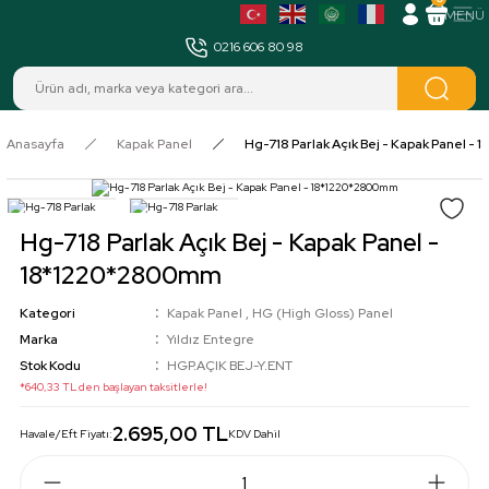
MENÜ
0216 606 80 98
Anasayfa
Kapak Panel
Hg-718 Parlak Açık Bej - Kapak Panel 
Hg-718 Parlak Açık Bej - Kapak Panel -
18*1220*2800mm
Kategori
Kapak Panel
,
HG (High Gloss) Panel
Marka
Yıldız Entegre
Stok Kodu
HGP.AÇIK BEJ-Y.ENT
*640,33 TL den başlayan taksitlerle!
2.695,00 TL
Havale/Eft Fiyatı:
KDV Dahil