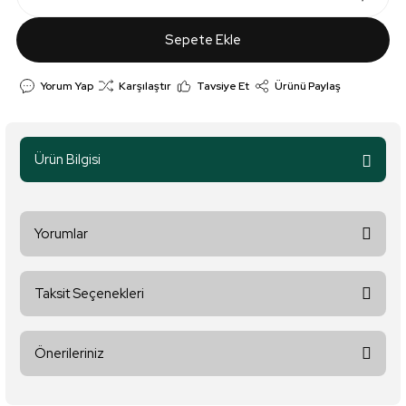
Sepete Ekle
Yorum Yap
Karşılaştır
Tavsiye Et
Ürünü Paylaş
Ürün Bilgisi
Yorumlar
Taksit Seçenekleri
Bu ürüne ilk yorumu siz yapın!
Önerileriniz
Yorum Yaz
Bu ürünün fiyat bilgisi, resim, ürün açıklamalarında ve diğer