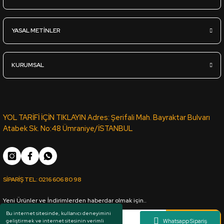
L.Acr-237 Parlak Gri - Lux Akrilik Panel - 18*1220*2800mm
YASAL METİNLER
4.040,00
TL
KDV Dahil
KURUMSAL
Sipariş Ver
L.Acr-278 Parlak Cappucıno - Lux Akrilik Panel - 18*1220*2800
YOL TARİFİ İÇİN TIKLAYIN Adres: Şerifali Mah. Bayraktar Bulvarı
Atabek Sk. No:48 Ümraniye/İSTANBUL
4.040,00
TL
KDV Dahil
SİPARİŞ TEL:
0216 606 80 98
Sipariş Ver
Yeni Ürünler ve İndirimlerden haberdar olmak için..
L.Acr-037 Parlak Siyah - Lux Akrilik Panel - 18*1220*2800mm
Bu internet sitesinde, kullanıcı deneyimini
Kaydol
geliştirmek ve internet sitesinin verimli