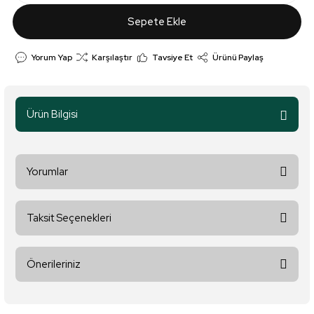
Sepete Ekle
Yorum Yap
Karşılaştır
Tavsiye Et
Ürünü Paylaş
Ürün Bilgisi
Yorumlar
Taksit Seçenekleri
Bu ürüne ilk yorumu siz yapın!
Önerileriniz
Yorum Yaz
Bu ürünün fiyat bilgisi, resim, ürün açıklamalarında ve diğer
konularda yetersiz gördüğünüz noktaları öneri formunu kullanarak