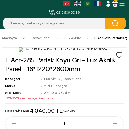
MENÜ
0216 606 80 98
Anasayfa
Kapak Panel
Lüx Akrilik
L.Acr-285 Parlak Koy
L.Acr-285 Parlak Koyu Gri - Lux Akrilik
Panel - 18*1220*2800mm
Kategori
Lüx Akrilik
,
Kapak Panel
Marka
Yıldız Entegre
Stok Kodu
AKR.KOYU GRİ V
*959,90 TL den başlayan taksitlerle!
4.040,00 TL
Havale/Eft Fiyatı:
KDV Dahil