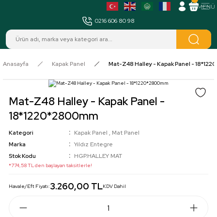
MENÜ
0216 606 80 98
Anasayfa
Kapak Panel
Mat-Z48 Halley - Kapak Panel - 18*12
Mat-Z48 Halley - Kapak Panel -
18*1220*2800mm
Kategori
Kapak Panel
,
Mat Panel
Marka
Yıldız Entegre
Stok Kodu
HGP.HALLEY MAT
*774,58 TL den başlayan taksitlerle!
3.260,00 TL
Havale/Eft Fiyatı:
KDV Dahil