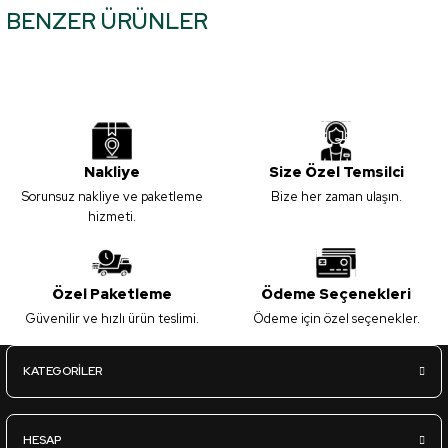
BENZER ÜRÜNLER
tarafımıza iletebilirsiniz.
Görüş ve önerileriniz için teşekkür ederiz.
Mat-Z53 İyon - Kapak Panel - 18*1220*2800mm
Ürün resmi kalitesiz, bozuk veya görüntülenemiyor.
Ürün açıklamasında eksik bilgiler bulunuyor.
2.695,00
TL
Ürün bilgilerinde hatalar bulunuyor.
KDV Dahil
Nakliye
Size Özel Temsilci
Ürün fiyatı diğer sitelerden daha pahalı.
Sorunsuz nakliye ve paketleme
Bize her zaman ulaşın.
Bu ürüne benzer farklı alternatifler olmalı.
hizmeti.
Sipariş Ver
L.Acr-A05 Parlak Kaşmir - Lux Akrilik Panel - 18*1220*2800mm
Özel Paketleme
Ödeme Seçenekleri
Güvenilir ve hızlı ürün teslimi.
Ödeme için özel seçenekler.
Gönder
3.670,00
TL
KDV Dahil
KATEGORİLER
Sipariş Ver
HESAP