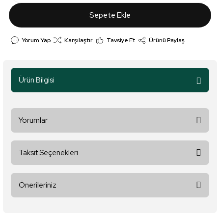
Sepete Ekle
Yorum Yap
Karşılaştır
Tavsiye Et
Ürünü Paylaş
Ürün Bilgisi
Yorumlar
Taksit Seçenekleri
Bu ürüne ilk yorumu siz yapın!
Önerileriniz
Yorum Yaz
Bu ürünün fiyat bilgisi, resim, ürün açıklamalarında ve diğer
konularda yetersiz gördüğünüz noktaları öneri formunu kullanarak