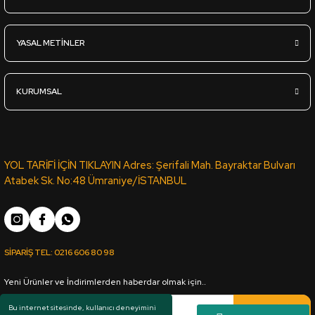
U.Acr-403 Parlak Ekru Antrasit - Ultra Lux Akrilik Panel - 18*1
YASAL METİNLER
5.375,00
TL
KDV Dahil
KURUMSAL
Sipariş Ver
L.Acr-237 Parlak Gri - Lux Akrilik Panel - 18*1220*2800mm
YOL TARİFİ İÇİN TIKLAYIN Adres: Şerifali Mah. Bayraktar Bulvarı
Atabek Sk. No:48 Ümraniye/İSTANBUL
4.040,00
TL
KDV Dahil
SİPARİŞ TEL:
0216 606 80 98
Sipariş Ver
Yeni Ürünler ve İndirimlerden haberdar olmak için..
U.Acr-A05 Parlak Kaşmir - Ultra Akrilik Panel - 18*1220*2800mm
Kaydol
Bu internet sitesinde, kullanıcı deneyimini