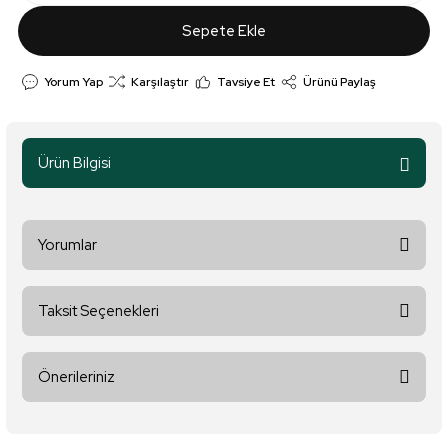
Sepete Ekle
Yorum Yap
Karşılaştır
Tavsiye Et
Ürünü Paylaş
Ürün Bilgisi
Yorumlar
Taksit Seçenekleri
Bu ürüne ilk yorumu siz yapın!
Önerileriniz
Yorum Yaz
Bu ürünün fiyat bilgisi, resim, ürün açıklamalarında ve diğer
konularda yetersiz gördüğünüz noktaları öneri formunu kullanarak