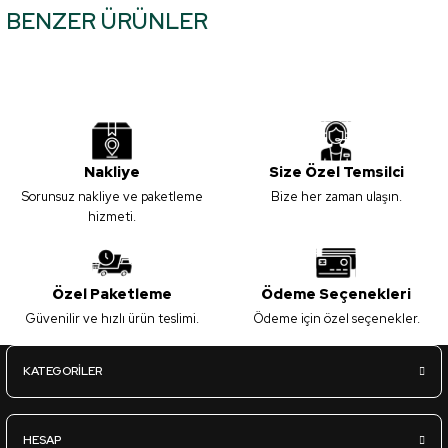
BENZER ÜRÜNLER
tarafımıza iletebilirsiniz.
Görüş ve önerileriniz için teşekkür ederiz.
Mat-Z53 İyon - Kapak Panel - 18*1220*2800mm
Ürün resmi kalitesiz, bozuk veya görüntülenemiyor.
Ürün açıklamasında eksik bilgiler bulunuyor.
2.695,00
TL
Ürün bilgilerinde hatalar bulunuyor.
KDV Dahil
Nakliye
Size Özel Temsilci
Ürün fiyatı diğer sitelerden daha pahalı.
Sorunsuz nakliye ve paketleme
Bize her zaman ulaşın.
Bu ürüne benzer farklı alternatifler olmalı.
hizmeti.
Sipariş Ver
L.Acr-A05 Parlak Kaşmir - Lux Akrilik Panel - 18*1220*2800mm
Özel Paketleme
Ödeme Seçenekleri
Güvenilir ve hızlı ürün teslimi.
Ödeme için özel seçenekler.
Gönder
3.670,00
TL
KDV Dahil
KATEGORİLER
Sipariş Ver
HESAP