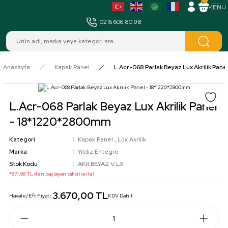
MENÜ
0216 606 80 98
Anasayfa
Kapak Panel
L.Acr-068 Parlak Beyaz Lux Akrilik Pan
L.Acr-068 Parlak Beyaz Lux Akrilik Panel
- 18*1220*2800mm
Kategori
Kapak Panel
,
Lüx Akrilik
Marka
Yıldız Entegre
Stok Kodu
AKR.BEYAZ V LX
*871,99 TL den başlayan taksitlerle!
3.670,00 TL
Havale/Eft Fiyatı:
KDV Dahil