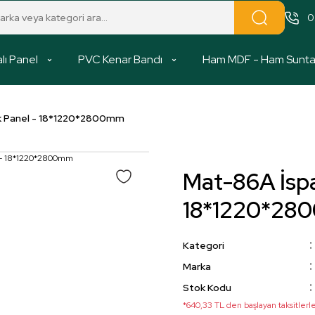
0
lı Panel
PVC Kenar Bandı
Ham MDF - Ham Sunt
ak Panel - 18*1220*2800mm
Mat-86A İspa
18*1220*28
Kategori
Marka
Stok Kodu
*640,33 TL den başlayan taksitlerle