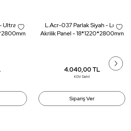
- Ultra Lux
L.Acr-037 Parlak Siyah - Lux
220*2800mm
Akrilik Panel - 18*1220*2800mm
L
4.040,00
TL
KDV Dahil
Sipariş Ver