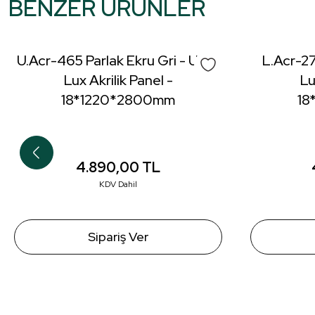
BENZER ÜRÜNLER
Ürün resmi kalitesiz, bozuk veya görüntülenemiyor.
Ürün açıklamasında eksik bilgiler bulunuyor.
U.Acr-465 Parlak Ekru Gri - Ultra
L.Acr-27
Ürün bilgilerinde hatalar bulunuyor.
Lux Akrilik Panel -
Lu
Ürün fiyatı diğer sitelerden daha pahalı.
18*1220*2800mm
18
Bu ürüne benzer farklı alternatifler olmalı.
4.890,00
TL
KDV Dahil
Sipariş Ver