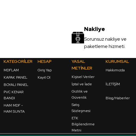
Nakliye
Sorunsuz nakliye ve
paketleme hizmeti.
KATEGORİLER
HESAP
YASAL
KURUMSAL
METİNLER
MDFLAM
Giriş Yap
Hakkımızda
Kişisel Veriler
KAPAK PANEL
Kayıt Ol
İptal ve İade
İLETİŞİM
BOYALI PANEL
Gizlilik ve
PVC KENAR
Güvenlik
BANDI
Blog/Haberler
Satış
HAM MDF -
Sözleşmesi
HAM SUNTA
ETK
Bilgilendirme
Metni