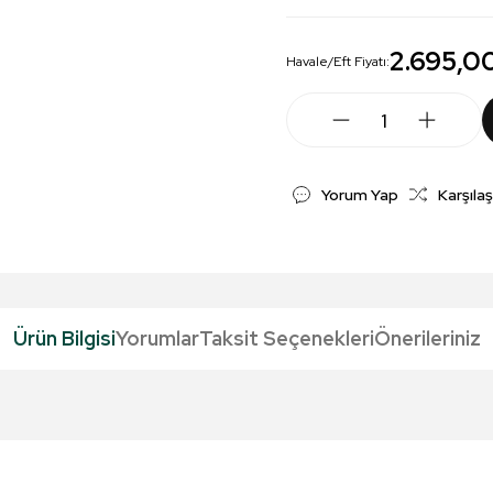
2.695,0
Havale/Eft Fiyatı:
Yorum Yap
Karşılaş
Ürün Bilgisi
Yorumlar
Taksit Seçenekleri
Önerileriniz
da yetersiz gördüğünüz noktaları öneri formunu kullanarak tarafımıza iletebil
Bu ürüne ilk yorumu siz yapın!