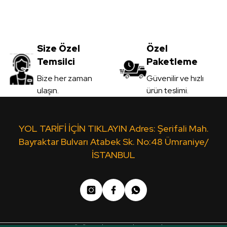
Size Özel
Özel
Temsilci
Paketleme
Bize her zaman
Güvenilir ve hızlı
ulaşın.
ürün teslimi.
YOL TARİFİ İÇİN TIKLAYIN Adres: Şerifali Mah.
Bayraktar Bulvarı Atabek Sk. No:48 Ümraniye/
İSTANBUL