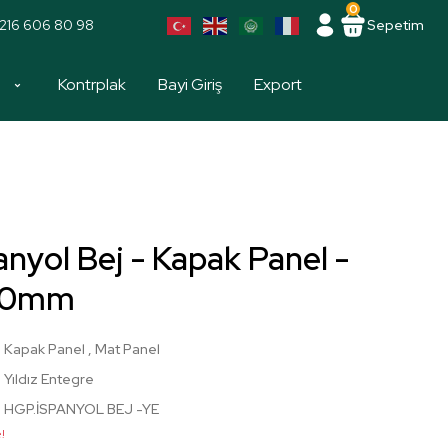
0
216 606 80 98
Sepetim
a
Kontrplak
Bayi Giriş
Export
nyol Bej - Kapak Panel -
00mm
Kapak Panel
,
Mat Panel
Yıldız Entegre
HGP.İSPANYOL BEJ -YE
!