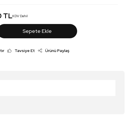
0 TL
KDV Dahil
Sepete Ekle
tır
Tavsiye Et
Ürünü Paylaş
irsiniz.