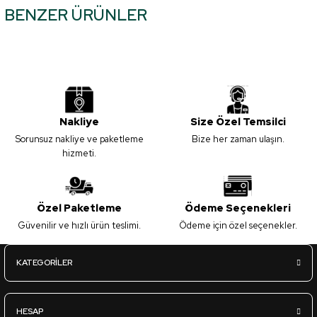
BENZER ÜRÜNLER
tarafımıza iletebilirsiniz.
Görüş ve önerileriniz için teşekkür ederiz.
Mat-Z53 İyon - Kapak Panel - 18*1220*2800mm
Ürün resmi kalitesiz, bozuk veya görüntülenemiyor.
Ürün açıklamasında eksik bilgiler bulunuyor.
2.695,00
TL
Ürün bilgilerinde hatalar bulunuyor.
KDV Dahil
Nakliye
Size Özel Temsilci
Ürün fiyatı diğer sitelerden daha pahalı.
Sorunsuz nakliye ve paketleme
Bize her zaman ulaşın.
Bu ürüne benzer farklı alternatifler olmalı.
hizmeti.
Sipariş Ver
L.Acr-A05 Parlak Kaşmir - Lux Akrilik Panel - 18*1220*2800mm
Özel Paketleme
Ödeme Seçenekleri
Güvenilir ve hızlı ürün teslimi.
Ödeme için özel seçenekler.
Gönder
3.670,00
TL
KDV Dahil
KATEGORİLER
Sipariş Ver
HESAP