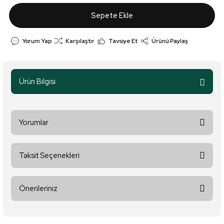
Sepete Ekle
Yorum Yap
Karşılaştır
Tavsiye Et
Ürünü Paylaş
Ürün Bilgisi
Yorumlar
Taksit Seçenekleri
Bu ürüne ilk yorumu siz yapın!
Önerileriniz
Yorum Yaz
Bu ürünün fiyat bilgisi, resim, ürün açıklamalarında ve diğer
konularda yetersiz gördüğünüz noktaları öneri formunu kullanarak