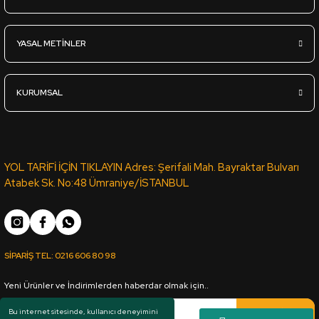
L.Acr-068 Parlak Beyaz Lux Akrilik Panel - 18*1220*2800mm
YASAL METİNLER
3.670,00
TL
KDV Dahil
KURUMSAL
Sipariş Ver
U.Acr-403 Parlak Ekru Antrasit - Ultra Lux Akrilik Panel - 18*1
YOL TARİFİ İÇİN TIKLAYIN Adres: Şerifali Mah. Bayraktar Bulvarı
Atabek Sk. No:48 Ümraniye/İSTANBUL
5.375,00
TL
KDV Dahil
SİPARİŞ TEL:
0216 606 80 98
Sipariş Ver
Yeni Ürünler ve İndirimlerden haberdar olmak için..
L.Acr-237 Parlak Gri - Lux Akrilik Panel - 18*1220*2800mm
Kaydol
Bu internet sitesinde, kullanıcı deneyimini