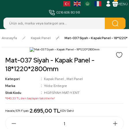
MENÜ
0216 606 80 98
Anasayfa
Kapak Panel
Mat-037 Siyah - Kapak Panel - 18*122
Mat-037 Siyah - Kapak Panel -
18*1220*2800mm
Kategori
Kapak Panel
,
Mat Panel
Marka
Yıldız Entegre
Stok Kodu
HGP.SİYAH MAT-Y.ENT
*640,33 TL den başlayan taksitlerle!
2.695,00 TL
Havale/Eft Fiyatı:
KDV Dahil