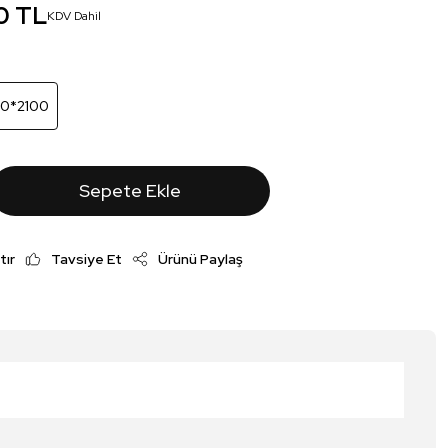
0 TL
KDV Dahil
00*2100
Sepete Ekle
tır
Tavsiye Et
Ürünü Paylaş