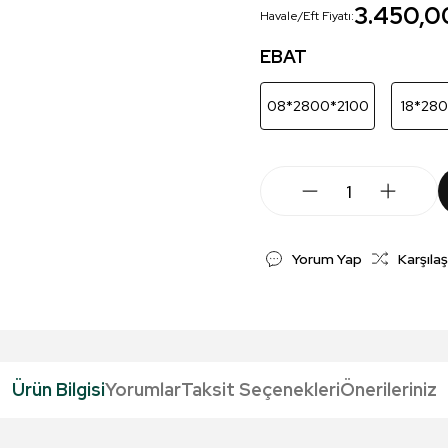
3.450,0
Havale/Eft Fiyatı:
EBAT
08*2800*2100
18*28
Yorum Yap
Karşılaş
Ürün Bilgisi
Yorumlar
Taksit Seçenekleri
Önerileriniz