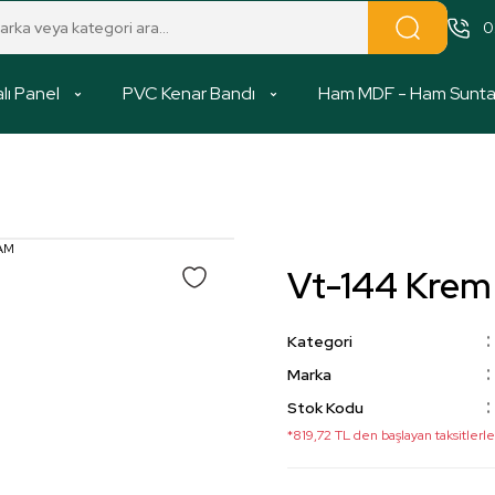
0
lı Panel
PVC Kenar Bandı
Ham MDF - Ham Sunt
Vt-144 Kre
Kategori
Marka
Stok Kodu
*819,72 TL den başlayan taksitlerle