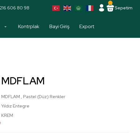
216 606 80 98
Sepetim
a
Kontrplak
Bayi Giriş
Export
m MDFLAM
MDFLAM
,
Pastel (Düz) Renkler
Yıldız Entegre
KREM
!