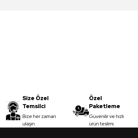
da yetersiz gördüğünüz noktaları öneri formunu kullanarak tarafımıza iletebil
Bu ürüne ilk yorumu siz yapın!
Yorum Yaz
Meşe MDFLAM
Vt-059 Akçaağaç MDFLAM
0
TL
Size Özel
3.450,00
Özel
TL
Temsilci
Paketleme
il
KDV Dahil
Gönder
Bize her zaman
Güvenilir ve hızlı
ulaşın.
ürün teslimi.
 Ver
Sipariş Ver