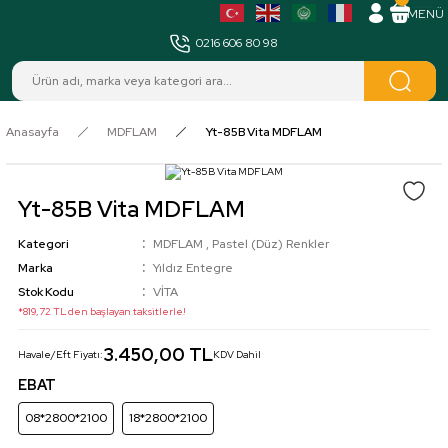
MENÜ
0216 606 80 98
Anasayfa
MDFLAM
Yt-85B Vita MDFLAM
Yt-85B Vita MDFLAM
Kategori
MDFLAM
,
Pastel (Düz) Renkler
Marka
Yıldız Entegre
Stok Kodu
VİTA
*819,72 TL den başlayan taksitlerle!
3.450,00 TL
Havale/Eft Fiyatı:
KDV Dahil
EBAT
08*2800*2100
18*2800*2100