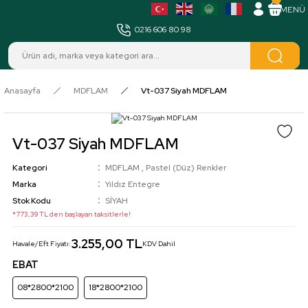
MENÜ
0216 606 80 98
Anasayfa
MDFLAM
Vt-037 Siyah MDFLAM
Vt-037 Siyah MDFLAM
Kategori
MDFLAM
,
Pastel (Düz) Renkler
Marka
Yıldız Entegre
Stok Kodu
SİYAH
*773,39 TL den başlayan taksitlerle!
3.255,00 TL
Havale/Eft Fiyatı:
KDV Dahil
EBAT
08*2800*2100
18*2800*2100