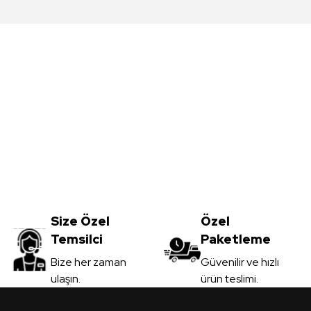
da yetersiz gördüğünüz noktaları öneri formunu kullanarak tarafımıza iletebil
Bu ürüne ilk yorumu siz yapın!
Yorum Yaz
Meşe MDFLAM
Vt-059 Akçaağaç MDFLAM
0
TL
Size Özel
3.450,00
Özel
TL
Temsilci
Paketleme
il
KDV Dahil
Gönder
Bize her zaman
Güvenilir ve hızlı
ulaşın.
ürün teslimi.
 Ver
Sipariş Ver