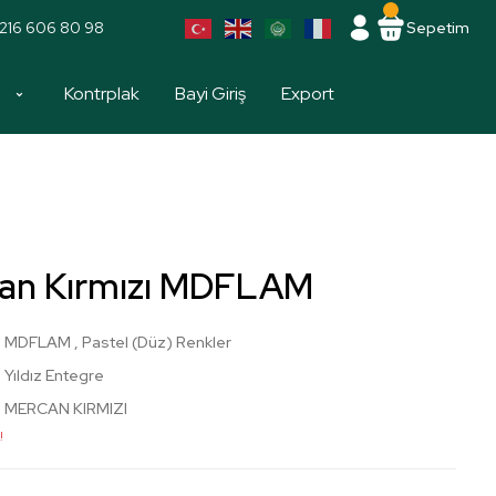
216 606 80 98
Sepetim
a
Kontrplak
Bayi Giriş
Export
an Kırmızı MDFLAM
MDFLAM
,
Pastel (Düz) Renkler
Yıldız Entegre
MERCAN KIRMIZI
!