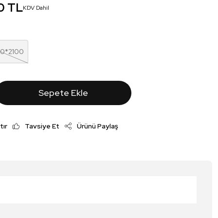
0 TL
KDV Dahil
00*2100
Sepete Ekle
tır
Tavsiye Et
Ürünü Paylaş