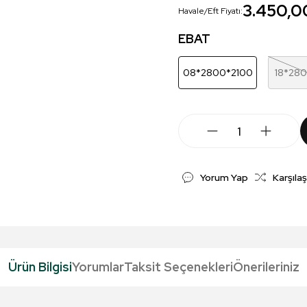
3.450,0
Havale/Eft Fiyatı:
EBAT
08*2800*2100
18*28
Yorum Yap
Karşılaş
Ürün Bilgisi
Yorumlar
Taksit Seçenekleri
Önerileriniz