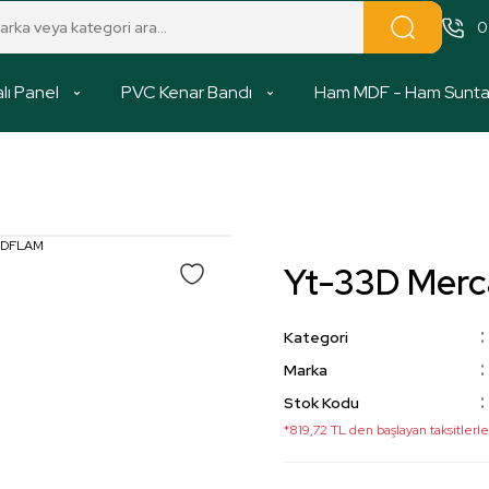
0
lı Panel
PVC Kenar Bandı
Ham MDF - Ham Sunt
Yt-33D Merc
Kategori
Marka
Stok Kodu
*819,72 TL den başlayan taksitlerle