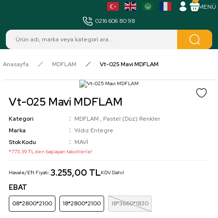
MENÜ
0216 606 80 98
Anasayfa
MDFLAM
Vt-025 Mavi MDFLAM
Vt-025 Mavi MDFLAM
Kategori
MDFLAM
,
Pastel (Düz) Renkler
Marka
Yıldız Entegre
Stok Kodu
MAVİ
*773,39 TL den başlayan taksitlerle!
3.255,00 TL
Havale/Eft Fiyatı:
KDV Dahil
EBAT
08*2800*2100
18*2800*2100
18*3660*1830