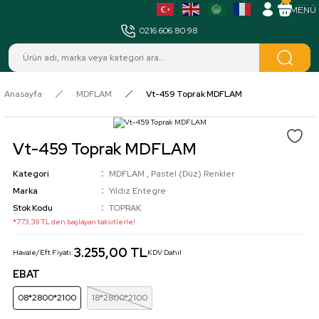
MENÜ
0216 606 80 98
Anasayfa
MDFLAM
Vt-459 Toprak MDFLAM
Vt-459 Toprak MDFLAM
Kategori
MDFLAM
,
Pastel (Düz) Renkler
Marka
Yıldız Entegre
Stok Kodu
TOPRAK
*773,39 TL den başlayan taksitlerle!
3.255,00 TL
Havale/Eft Fiyatı:
KDV Dahil
EBAT
08*2800*2100
18*2800*2100