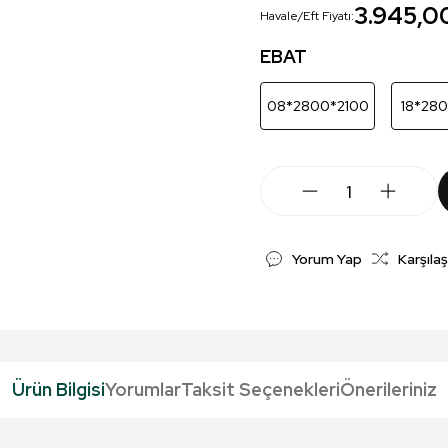
3.945,0
Havale/Eft Fiyatı:
EBAT
08*2800*2100
18*28
Yorum Yap
Karşılaş
Ürün Bilgisi
Yorumlar
Taksit Seçenekleri
Önerileriniz