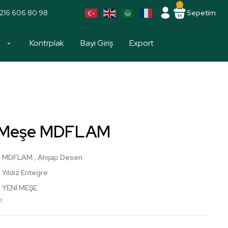
216 606 80 98
Sepetim
a
Kontrplak
Bayi Giriş
Export
i Meşe MDFLAM
MDFLAM
,
Ahşap Desen
Yıldız Entegre
YENİ MEŞE
!