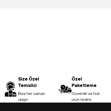
da yetersiz gördüğünüz noktaları öneri formunu kullanarak tarafımıza iletebil
Bu ürüne ilk yorumu siz yapın!
Yorum Yaz
Meşe MDFLAM
Vt-059 Akçaağaç MDFLAM
0
TL
Size Özel
3.450,00
Özel
TL
Temsilci
Paketleme
il
KDV Dahil
Gönder
Bize her zaman
Güvenilir ve hızlı
ulaşın.
ürün teslimi.
 Ver
Sipariş Ver