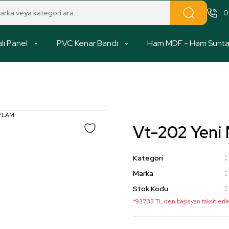
0
lı Panel
PVC Kenar Bandı
Ham MDF - Ham Sunt
Vt-202 Yen
Kategori
Marka
Stok Kodu
*937,33 TL den başlayan taksitlerle