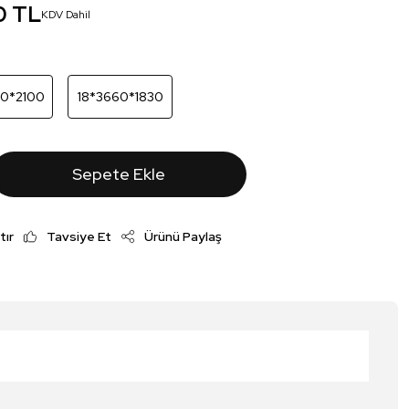
0 TL
KDV Dahil
00*2100
18*3660*1830
Sepete Ekle
tır
Tavsiye Et
Ürünü Paylaş