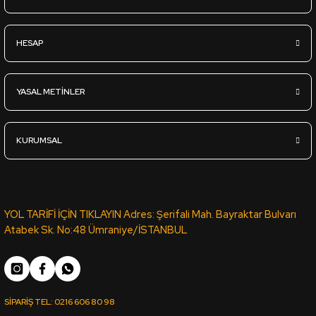
Sipariş Ver
HESAP
YT-98D VİZON LATTE KOTON VİZON PVC ROMA KENAR BANDI 6
YASAL METİNLER
1.839,36
TL
KDV Dahil
KURUMSAL
Sipariş Ver
VT-188 VİKTORYA CEVİZ PVC KENAR BANDI PORTAKAL 03889 -
YOL TARİFİ İÇİN TIKLAYIN Adres: Şerifali Mah. Bayraktar Bulvarı
Atabek Sk. No:48 Ümraniye/İSTANBUL
1.042,60
TL
KDV Dahil
SİPARİŞ TEL:
0216 606 80 98
Sipariş Ver