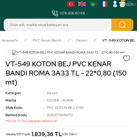
MENÜ
0216 606 80 98
Anasayfa
PVC Kenar Bandı
Desen
VT-549 KOTON BEJ 
VT-549 KOTON BEJ PVC KENAR
BANDI ROMA 3A33 TL - 22*0,80 (150
mt)
Kategori
Desen
Marka
EGGER - ROMA
Stok Kodu
PVC.KOTON BEJ 0,80
Barkod Kodu
9010173944712
*437,03 TL den başlayan taksitlerle!
1.839,36 TL
Havale/Eft Fiyatı:
KDV Dahil