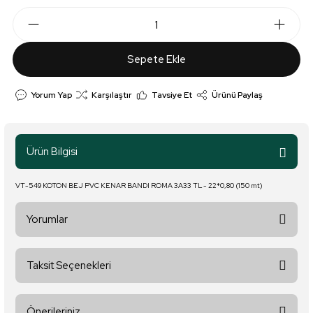
Sepete Ekle
Yorum Yap
Karşılaştır
Tavsiye Et
Ürünü Paylaş
Ürün Bilgisi
VT-549 KOTON BEJ PVC KENAR BANDI ROMA 3A33 TL - 22*0,80 (150 mt)
Yorumlar
Taksit Seçenekleri
Bu ürüne ilk yorumu siz yapın!
Önerileriniz