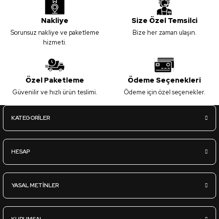
Nakliye
Size Özel Temsilci
Sorunsuz nakliye ve paketleme
Bize her zaman ulaşın.
hizmeti.
Özel Paketleme
Ödeme Seçenekleri
Güvenilir ve hızlı ürün teslimi.
Ödeme için özel seçenekler.
KATEGORİLER
HESAP
YASAL METİNLER