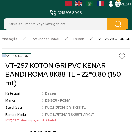
MENÜ
0216 606 80 98
Anasayfa
PVC Kenar Bandı
Desen
VT-297 KOTON GRİ 
VT-297 KOTON GRİ PVC KENAR
BANDI ROMA 8K88 TL - 22*0,80 (150
mt)
Kategori
Desen
Marka
EGGER - ROMA
Stok Kodu
PVC.KOTON GRİ 8K88 TL
Barkod Kodu
PVC.KOTONGRİ8K88TLARKUT
*437,52 TL den başlayan taksitlerle!