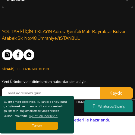
KURUMSAL
YOL TARİFİ İÇİN TIKLAYIN Adres: Şerifali Mah. Bayraktar Bulvarı
Atabek Sk. No:48 Ümraniye/İSTANBUL
SİPARİŞ TEL:
0216 606 80 98
Yeni Ürünler ve İndirimlerden haberdar olmak için..
Kaydol
Bu internet sitesinde, kullanıcı deneyimini
Her hakkı saklıdır. Copyright © 1983 - 2025 ARKUT ORMAN ÜRÜNLERİ SAN. VE TİC. LTD.
geliştirmek ve internet sitesinin verimli
ŞTİ.
çalışmasını sağlamak amacıyla çerezler
kullanılmaktadır.
Ayrıntıları İnceleyin
ideasoft
e-
ticaret
Tamam
paketleri