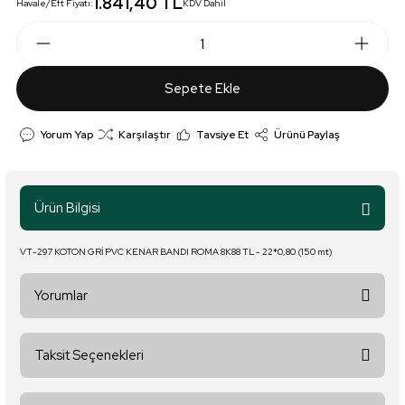
1.841,40 TL
Havale/Eft Fiyatı:
KDV Dahil
Sepete Ekle
Yorum Yap
Karşılaştır
Tavsiye Et
Ürünü Paylaş
Ürün Bilgisi
VT-297 KOTON GRİ PVC KENAR BANDI ROMA 8K88 TL - 22*0,80 (150 mt)
Yorumlar
Taksit Seçenekleri
Bu ürüne ilk yorumu siz yapın!