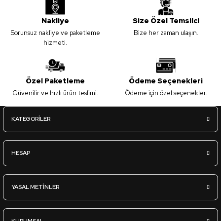
Nakliye
Size Özel Temsilci
Sorunsuz nakliye ve paketleme
Bize her zaman ulaşın.
hizmeti.
Özel Paketleme
Ödeme Seçenekleri
Güvenilir ve hızlı ürün teslimi.
Ödeme için özel seçenekler.
KATEGORİLER
HESAP
YASAL METİNLER