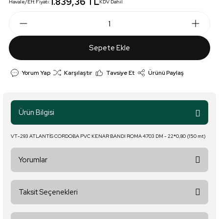
1.839,36 TL
Havale/Eft Fiyatı:
KDV Dahil
Sepete Ekle
Yorum Yap
Karşılaştır
Tavsiye Et
Ürünü Paylaş
Ürün Bilgisi
VT-293 ATLANTİS CORDOBA PVC KENAR BANDI ROMA 4703 DM - 22*0,80 (150 mt)
Yorumlar
Taksit Seçenekleri
Bu ürüne ilk yorumu siz yapın!