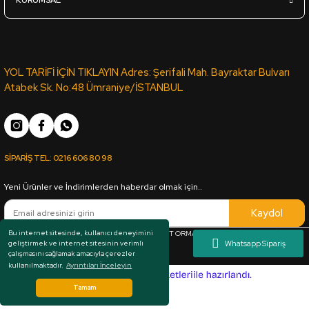
KURUMSAL
YOL TARİFİ İÇİN TIKLAYIN Adres: Şerifali Mah. Bayraktar Bulvarı
Atabek Sk. No:48 Ümraniye/İSTANBUL
SİPARİŞ TEL:
0216 606 80 98
Yeni Ürünler ve İndirimlerden haberdar olmak için..
Kaydol
Bu internet sitesinde, kullanıcı deneyimini
Her hakkı saklıdır. Copyright © 1983 - 2025 ARKUT ORMAN ÜRÜNLERİ SAN. VE TİC. LTD.
geliştirmek ve internet sitesinin verimli
ŞTİ.
çalışmasını sağlamak amacıyla çerezler
kullanılmaktadır.
Ayrıntıları İnceleyin
ideasoft
e-
ticaret
Tamam
paketleri