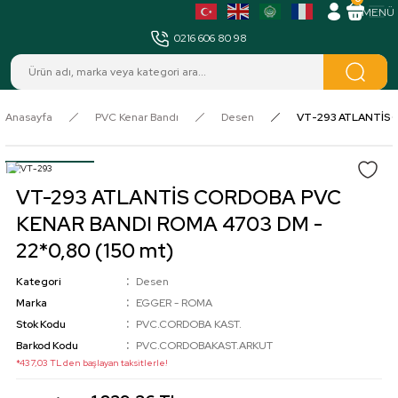
MENÜ
0216 606 80 98
Anasayfa
PVC Kenar Bandı
Desen
VT-293 ATLANTİS C
VT-293 ATLANTİS CORDOBA PVC
KENAR BANDI ROMA 4703 DM -
22*0,80 (150 mt)
Kategori
Desen
Marka
EGGER - ROMA
Stok Kodu
PVC.CORDOBA KAST.
Barkod Kodu
PVC.CORDOBAKAST.ARKUT
*437,03 TL den başlayan taksitlerle!