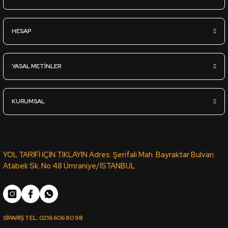
Sipariş Ver
HESAP
YT-98D VİZON LATTE KOTON VİZON PVC ROMA KENAR BANDI 6
YASAL METİNLER
1.839,36
TL
KDV Dahil
KURUMSAL
Sipariş Ver
VT-188 VİKTORYA CEVİZ PVC KENAR BANDI PORTAKAL 03889 -
YOL TARİFİ İÇİN TIKLAYIN Adres: Şerifali Mah. Bayraktar Bulvarı
Atabek Sk. No:48 Ümraniye/İSTANBUL
1.042,60
TL
KDV Dahil
SİPARİŞ TEL:
0216 606 80 98
Sipariş Ver