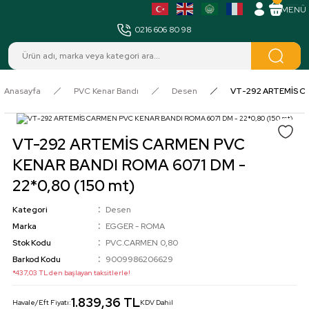
MENÜ
0216 606 80 98
Anasayfa
PVC Kenar Bandı
Desen
VT-292 ARTEMİS CA
VT-292 ARTEMİS CARMEN PVC
KENAR BANDI ROMA 6071 DM -
22*0,80 (150 mt)
Kategori
Desen
Marka
EGGER - ROMA
Stok Kodu
PVC.CARMEN 0,80
Barkod Kodu
9009986206629
*437,03 TL den başlayan taksitlerle!
1.839,36 TL
Havale/Eft Fiyatı:
KDV Dahil