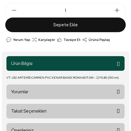
Sepete Ekle
Yorum Yap
Karşılaştır
Tavsiye Et
Ürünü Paylaş
Ürün Bilgisi
VT-292 ARTEMİS CARMEN PVC KENAR BANDI ROMA 6071 DM - 22*0,80 (150 mt)
Yorumlar
Taksit Seçenekleri
Bu ürüne ilk yorumu siz yapın!
Önerileriniz