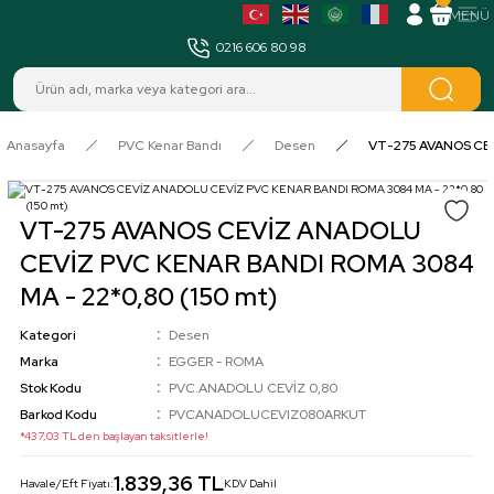
MENÜ
0216 606 80 98
Anasayfa
PVC Kenar Bandı
Desen
VT-275 AVANOS CEV
VT-275 AVANOS CEVİZ ANADOLU
CEVİZ PVC KENAR BANDI ROMA 3084
MA - 22*0,80 (150 mt)
Kategori
Desen
Marka
EGGER - ROMA
Stok Kodu
PVC.ANADOLU CEVİZ 0,80
Barkod Kodu
PVCANADOLUCEVIZ080ARKUT
*437,03 TL den başlayan taksitlerle!
1.839,36 TL
Havale/Eft Fiyatı:
KDV Dahil