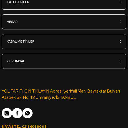
KATEGORİLER
Sipariş Ver
HESAP
YT-98D VİZON LATTE KOTON VİZON PVC ROMA KENAR BANDI 6
YASAL METİNLER
1.839,36
TL
KDV Dahil
KURUMSAL
Sipariş Ver
VT-188 VİKTORYA CEVİZ PVC KENAR BANDI PORTAKAL 03889 -
YOL TARİFİ İÇİN TIKLAYIN Adres: Şerifali Mah. Bayraktar Bulvarı
Atabek Sk. No:48 Ümraniye/İSTANBUL
1.042,60
TL
KDV Dahil
SİPARİŞ TEL:
0216 606 80 98