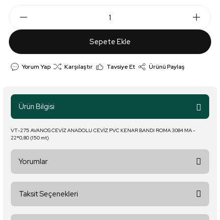
Sepete Ekle
Yorum Yap
Karşılaştır
Tavsiye Et
Ürünü Paylaş
Ürün Bilgisi
VT-275 AVANOS CEVİZ ANADOLU CEVİZ PVC KENAR BANDI ROMA 3084 MA -
22*0,80 (150 mt)
Yorumlar
Taksit Seçenekleri
Bu ürüne ilk yorumu siz yapın!