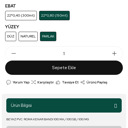
EBAT
22*0,40 (300mt)
22*0,80 (150mt)
YÜZEY
DÜZ
NATUREL
PARLAK
Sepete Ekle
Yorum Yap
Karşılaştır
Tavsiye Et
Ürünü Paylaş
Ürün Bilgisi
BEYAZ PVC ROMA KENAR BANDI 1010 MA / 1010 SB / 1010 MG