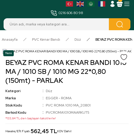
MENÜ
0216 606 80 98
Anasayfa
PVC Kenar Bandı
Düz
BEYAZ PVC ROMA KENAR 
Yeni
BEYAZ PVC ROMA KENAR BANDI 1010
MA / 1010 SB / 1010 MG 22*0,80
(150mt) - PARLAK
Kategori
Düz
Marka
EGGER - ROMA
Stok Kodu
PVC ROMA 1010 MA_20801
Barkod Kodu
PVCROMA1010MAARKUT5
*133,64 TL den başlayan taksitlerle!
562,45 TL
Havale/Eft Fiyatı:
KDV Dahil