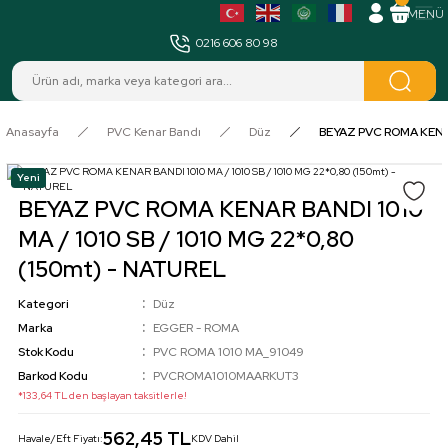
MENÜ
0216 606 80 98
Anasayfa
PVC Kenar Bandı
Düz
BEYAZ PVC ROMA KENAR 
Yeni
BEYAZ PVC ROMA KENAR BANDI 1010
MA / 1010 SB / 1010 MG 22*0,80
(150mt) - NATUREL
Kategori
Düz
Marka
EGGER - ROMA
Stok Kodu
PVC ROMA 1010 MA_91049
Barkod Kodu
PVCROMA1010MAARKUT3
*133,64 TL den başlayan taksitlerle!
562,45 TL
Havale/Eft Fiyatı:
KDV Dahil