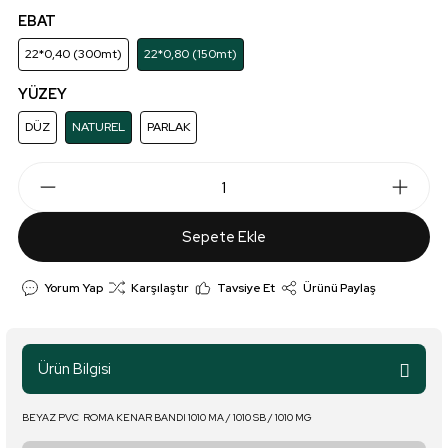
EBAT
22*0,40 (300mt)
22*0,80 (150mt)
YÜZEY
DÜZ
NATUREL
PARLAK
Sepete Ekle
Yorum Yap
Karşılaştır
Tavsiye Et
Ürünü Paylaş
Ürün Bilgisi
BEYAZ PVC ROMA KENAR BANDI 1010 MA / 1010 SB / 1010 MG