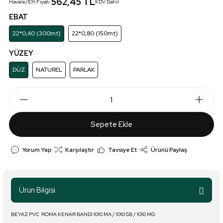
562,45 TL
Havale/Eft Fiyatı:
KDV Dahil
EBAT
22*0,40 (300mt)
22*0,80 (150mt)
YÜZEY
DÜZ
NATUREL
PARLAK
Sepete Ekle
Yorum Yap
Karşılaştır
Tavsiye Et
Ürünü Paylaş
Ürün Bilgisi
BEYAZ PVC ROMA KENAR BANDI 1010 MA / 1010 SB / 1010 MG