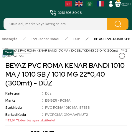
MENÜ
0216 606 80 98
Anasayfa
PVC Kenar Bandı
Düz
BEYAZ PVC ROMA KENAR 
Yeni
BEYAZ PVC ROMA KENAR BANDI 1010
MA / 1010 SB / 1010 MG 22*0,40
(300mt) - DÜZ
Kategori
Düz
Marka
EGGER - ROMA
Stok Kodu
PVC ROMA 1010 MA_87858
Barkod Kodu
PVCROMA1010MAARKUT2
*133,64 TL den başlayan taksitlerle!