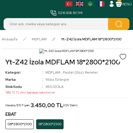
MENÜ
0216 606 80 98
Anasayfa
MDFLAM
Yt-Z42 İzola MDFLAM 18*2800*2100
Yt-Z42 İzola MDFLAM 18*2800*2100
Kategori
MDFLAM
,
Pastel (Düz) Renkler
Marka
Yıldız Entegre
Stok Kodu
450.İZOLA
*819,72 TL den başlayan taksitlerle!
3.450,00 TL
Havale/Eft Fiyatı:
KDV Dahil
EBAT
08*2800*2100
18*2800*2100