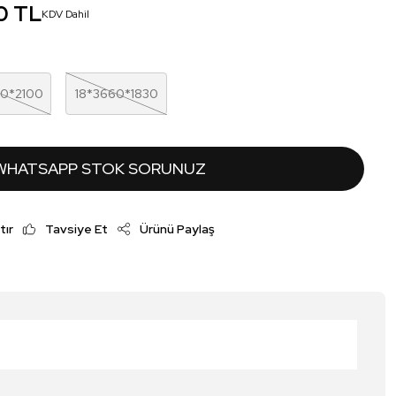
0 TL
KDV Dahil
00*2100
18*3660*1830
WHATSAPP STOK SORUNUZ
tır
Tavsiye Et
Ürünü Paylaş