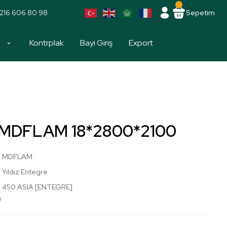
216 606 80 98
Sepetim
a
Kontrplak
Bayi Giriş
Export
a MDFLAM 18*2800*2100
MDFLAM
Yıldız Entegre
450.ASIA [ENTEGRE]
!