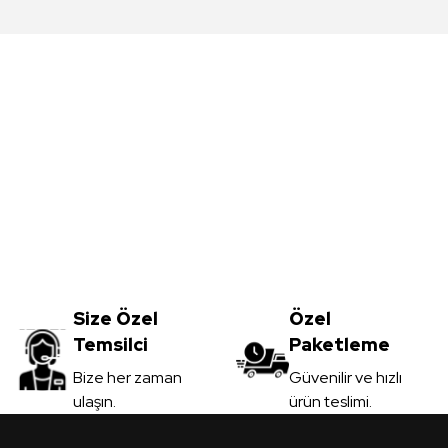
da yetersiz gördüğünüz noktaları öneri formunu kullanarak tarafımıza iletebil
Bu ürüne ilk yorumu siz yapın!
Yorum Yaz
Meşe MDFLAM
Vt-059 Akçaağaç MDFLAM
0
TL
Size Özel
3.450,00
Özel
TL
Temsilci
Paketleme
il
KDV Dahil
Gönder
Bize her zaman
Güvenilir ve hızlı
ulaşın.
ürün teslimi.
 Ver
Sipariş Ver