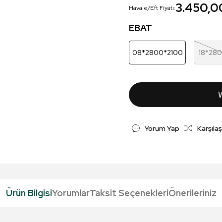
3.450,0
Havale/Eft Fiyatı:
EBAT
08*2800*2100
18*28
Yorum Yap
Karşılaş
Ürün Bilgisi
Yorumlar
Taksit Seçenekleri
Önerileriniz