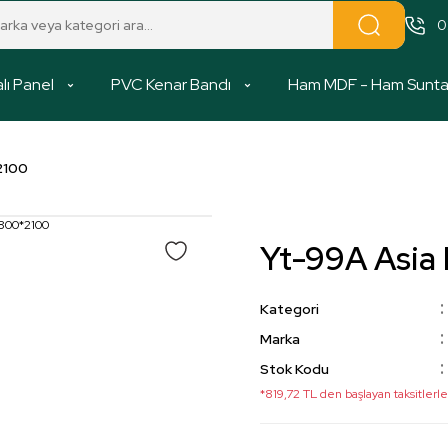
0
lı Panel
PVC Kenar Bandı
Ham MDF - Ham Sunt
2100
Yt-99A Asi
Kategori
Marka
Stok Kodu
*819,72 TL den başlayan taksitlerle