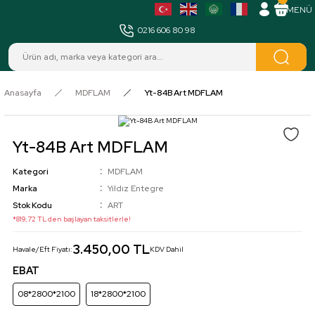
MENÜ
0216 606 80 98
Anasayfa
MDFLAM
Yt-84B Art MDFLAM
Yt-84B Art MDFLAM
Kategori
MDFLAM
Marka
Yıldız Entegre
Stok Kodu
ART
*819,72 TL den başlayan taksitlerle!
3.450,00 TL
Havale/Eft Fiyatı:
KDV Dahil
EBAT
08*2800*2100
18*2800*2100