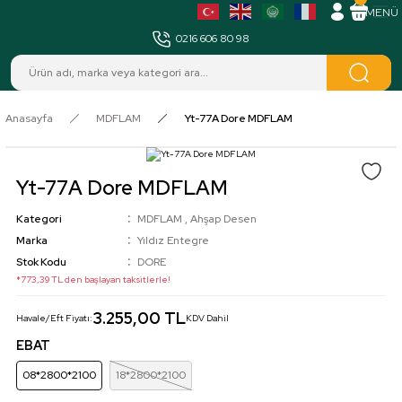
MENÜ
0216 606 80 98
Anasayfa
MDFLAM
Yt-77A Dore MDFLAM
Yt-77A Dore MDFLAM
Kategori
MDFLAM
,
Ahşap Desen
Marka
Yıldız Entegre
Stok Kodu
DORE
*773,39 TL den başlayan taksitlerle!
3.255,00 TL
Havale/Eft Fiyatı:
KDV Dahil
EBAT
08*2800*2100
18*2800*2100