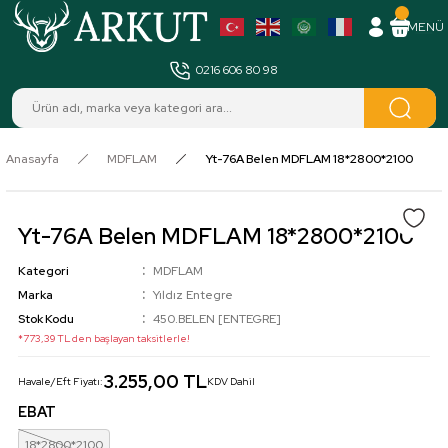
MENÜ
0216 606 80 98
Anasayfa
MDFLAM
Yt-76A Belen MDFLAM 18*2800*2100
Yt-76A Belen MDFLAM 18*2800*2100
Kategori
MDFLAM
Marka
Yıldız Entegre
Stok Kodu
450.BELEN [ENTEGRE]
*773,39 TL den başlayan taksitlerle!
3.255,00 TL
Havale/Eft Fiyatı:
KDV Dahil
EBAT
18*2800*2100