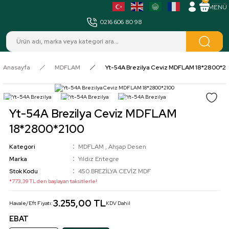
MENÜ
0216 606 80 98
Anasayfa
MDFLAM
Yt-54A Brezilya Ceviz MDFLAM 18*2800*2
Yt-54A Brezilya Ceviz MDFLAM
18*2800*2100
Kategori
MDFLAM
,
Ahşap Desen
Marka
Yıldız Entegre
Stok Kodu
450.BREZİLYA CEVİZ MDF
*773,39 TL den başlayan taksitlerle!
3.255,00 TL
Havale/Eft Fiyatı:
KDV Dahil
EBAT