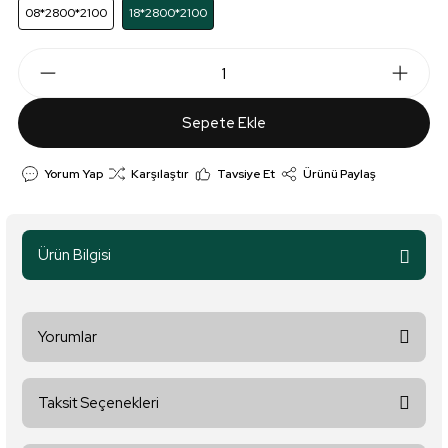
08*2800*2100
18*2800*2100
Sepete Ekle
Yorum Yap
Karşılaştır
Tavsiye Et
Ürünü Paylaş
Ürün Bilgisi
Yorumlar
Taksit Seçenekleri
Bu ürüne ilk yorumu siz yapın!