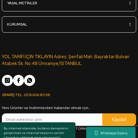
YASAL METİNLER
KURUMSAL
YOL TARİFİ İÇİN TIKLAYIN Adres: Şerifali Mah. Bayraktar Bulvarı
Atabek Sk. No:48 Ümraniye/İSTANBUL
SİPARİŞ TEL:
0216 606 80 98
Yeni Ürünler ve İndirimlerden haberdar olmak için..
Kaydol
Bu internet sitesinde, kullanıcı deneyimini
Her hakkı saklıdır. Copyright © 1983 - 2025 ARKUT ORMAN ÜRÜNLERİ SAN. VE TİC. LTD.
geliştirmek ve internet sitesinin verimli
ŞTİ.
çalışmasını sağlamak amacıyla çerezler