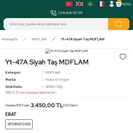
MENÜ
0216 606 80 98
Anasayfa
MDFLAM
Yt-47A Siyah Taş MDFLAM
Yt-47A Siyah Taş MDFLAM
Kategori
MDFLAM
Marka
Yıldız Entegre
Stok Kodu
SİYAH TAŞ
*819,72 TL den başlayan taksitlerle!
3.450,00 TL
Havale/Eft Fiyatı:
KDV Dahil
EBAT
18*2800*2100