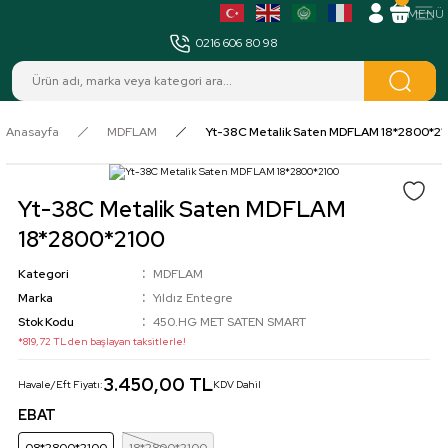
MENÜ
0216 606 80 98
Anasayfa
MDFLAM
Yt-38C Metalik Saten MDFLAM 18*2800*2
Yt-38C Metalik Saten MDFLAM
18*2800*2100
Kategori
MDFLAM
Marka
Yıldız Entegre
Stok Kodu
450.HG MET SATEN SMART
*819,72 TL den başlayan taksitlerle!
3.450,00 TL
Havale/Eft Fiyatı:
KDV Dahil
EBAT