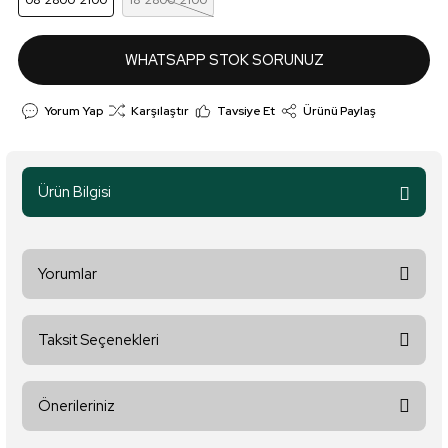
08*2800*2100
18*2800*2100
WHATSAPP STOK SORUNUZ
Yorum Yap
Karşılaştır
Tavsiye Et
Ürünü Paylaş
Ürün Bilgisi
Yorumlar
Taksit Seçenekleri
Bu ürüne ilk yorumu siz yapın!
Önerileriniz
Yorum Yaz